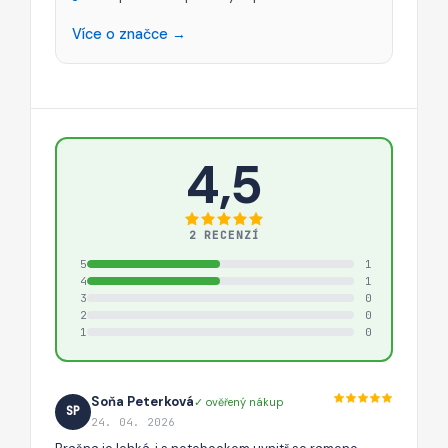
Více o značce →
4,5
2 RECENZÍ
5
1
4
1
3
0
2
0
1
0
Soňa Peterková
✓ ověřený nákup
SP
24. 04. 2026