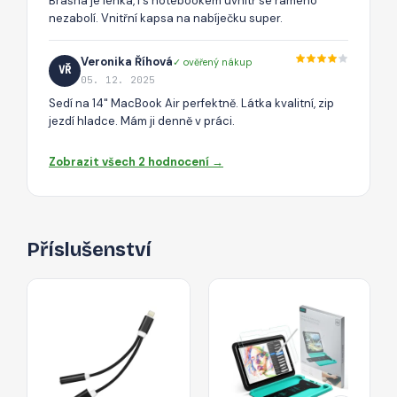
Brašna je lehká, i s notebookem uvnitř se rameno
nezabolí. Vnitřní kapsa na nabíječku super.
Veronika Říhová
✓ ověřený nákup
VŘ
05. 12. 2025
Sedí na 14" MacBook Air perfektně. Látka kvalitní, zip
jezdí hladce. Mám ji denně v práci.
Zobrazit všech 2 hodnocení →
Příslušenství