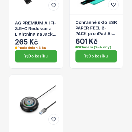
Ochranné sklo ESR
AG PREMIUM AHFI-
PAPER FEEL 2-
3.5+C Redukce z
PACK pro iPad Air
Lightning na Jack
13" (1 / 2 / 3 2024-
601 Kč
3,5/Lightning,
265 Kč
2026) - clear
černá
Skladem (2-4 dny)
Posledních 3 ks
Do košíku
Do košíku