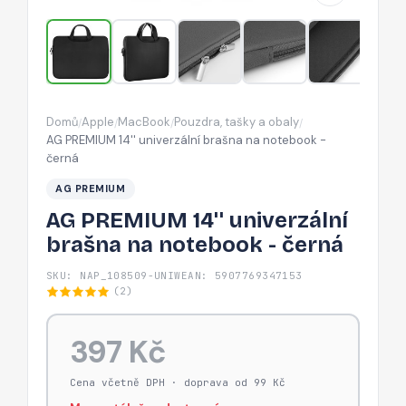
notebook
-
černá
Domů
Apple
MacBook
Pouzdra, tašky a obaly
/
/
/
/
AG PREMIUM 14'' univerzální brašna na notebook -
černá
AG PREMIUM
AG PREMIUM 14'' univerzální
brašna na notebook - černá
SKU: NAP_108509-UNIW
EAN: 5907769347153
(2)
397 Kč
Cena včetně DPH · doprava od 99 Kč