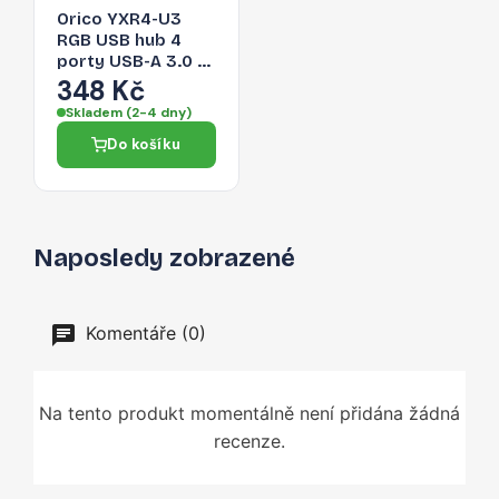
Orico YXR4-U3
RGB USB hub 4
porty USB-A 3.0 s
audio/mikrofonním
348 Kč
portem 0,3 m –
Skladem (2-4 dny)
černý
Do košíku
Naposledy zobrazené
Komentáře (0)
Na tento produkt momentálně není přidána žádná
recenze.