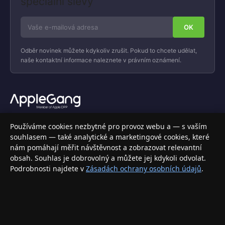
speciální slevy
Odběr novinek můžete kdykoliv zrušit. Pokud to chcete udělat,
naše kontaktní informace naleznete v právním oznámení.
Váš specializovaný obchod s Apple produkty, příslušenstvím a
Používáme cookies nezbytné pro provoz webu a — s vaším
elektronikou. Nakupujte bezpečně a s jistotou.
souhlasem — také analytické a marketingové cookies, které
nám pomáhají měřit návštěvnost a zobrazovat relevantní
INFORMACE
obsah. Souhlas je dobrovolný a můžete jej kdykoli odvolat.
Podrobnosti najdete v
Zásadách ochrany osobních údajů
.
Doprava a doručení
Způsoby platby
Obchodní podmínky
Ochrana osobních údajů