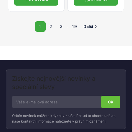
1
2
3
…
19
Další

Získejte nejnovější novinky a
speciální slevy
Odběr novinek můžete kdykoliv zrušit. Pokud to chcete udělat,
naše kontaktní informace naleznete v právním oznámení.