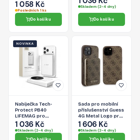
1 036 Kč
1 058 Kč
výkonem 20W a
powerbanka -
Skladem (2-4 dny)
Lightning kabelem,
černá
Posledních 1 ks
bílá
Do košíku
Do košíku
NOVINKA
Nabíječka Tech-
Sada pro mobilní
Protect PB40
příslušenství Guess
LIFEMAG pro
4G Metal Logo pro
bezdrátové nabíjení
iPhone 15 - hnědá
1 036 Kč
1 606 Kč
- bílá/stříbrná
Skladem (2-4 dny)
Skladem (2-4 dny)
Do košíku
Do košíku