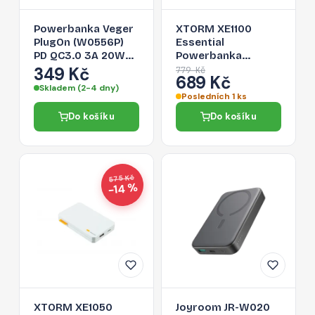
Powerbanka Veger
XTORM XE1100
PlugOn (W0556P)
Essential
PD QC3.0 3A 20W
Powerbanka
5000 mAh s
10.000mAh s
349 Kč
779 Kč
689 Kč
vestavěným
výkonem 15W
Skladem (2-4 dny)
konektorem
USB+USB-C, bílá
Posledních 1 ks
Lightning černá
Do košíku
Do košíku
575 Kč
−14 %
XTORM XE1050
Joyroom JR-W020