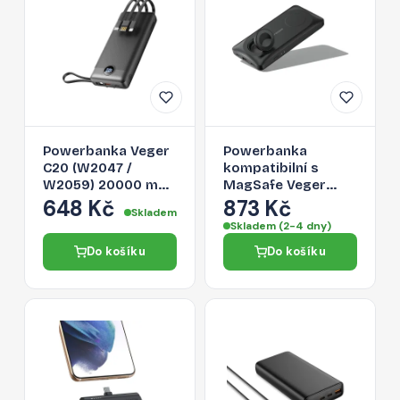
Powerbanka Veger
Powerbanka
C20 (W2047 /
kompatibilní s
W2059) 20000 mAh
MagSafe Veger
s vestavěnými
MagMulti (W1156)
648 Kč
873 Kč
Skladem
kabely Micro-USB /
PD QC3.0 3A 22,5W
Skladem (2-4 dny)
Type C / Lightning
10000 mAh s
Do košíku
Do košíku
černá
bezdrátovým
nabíjením černá