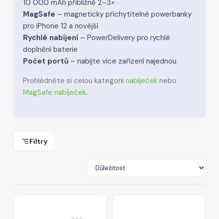
10 000 mAh přibližně 2–3×
MagSafe
– magneticky přichytitelné powerbanky
pro iPhone 12 a novější
Rychlé nabíjení
– PowerDelivery pro rychlé
doplnění baterie
Počet portů
– nabijte více zařízení najednou
Prohlédněte si celou kategorii
nabíječek
nebo
MagSafe nabíječek
.
Filtry