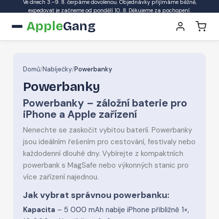
Ve dnech 3.–9. 8. čerpáme dovolenou. Objednávky přijímáme běžně,
expedovat je začneme od pondělí 10. 8. Děkujeme za pochopení.
Apple
Gang
Domů
/
Nabíječky
/
Powerbanky
Powerbanky
Powerbanky – záložní baterie pro
iPhone a Apple zařízení
Nenechte se zaskočit vybitou baterií. Powerbanky
jsou ideálním řešením pro cestování, festivaly nebo
každodenní dlouhé dny. Vybírejte z kompaktních
powerbank s MagSafe nebo výkonných stanic pro
více zařízení najednou.
Jak vybrat správnou powerbanku:
Kapacita
– 5 000 mAh nabije iPhone přibližně 1×,