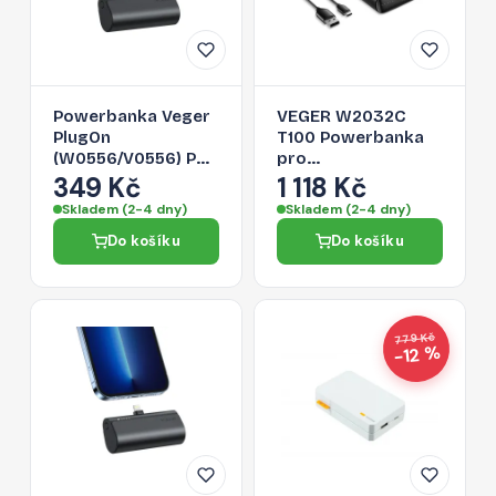
Powerbanka Veger
VEGER W2032C
PlugOn
T100 Powerbanka
(W0556/V0556) PD
pro
QC3.0 3A 20W 5000
MacBook/ultrabook
349 Kč
1 118 Kč
mAh s vestavěným
s výkonem 100W a
Skladem (2-4 dny)
Skladem (2-4 dny)
konektorem Type C
kapacitou
Do košíku
Do košíku
černá
20.000mAh, černá
779 Kč
−12 %