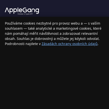
Váš specializovaný obchod s Apple produkty, příslušenstvím a
Používáme cookies nezbytné pro provoz webu a — s vaším
elektronikou. Nakupujte bezpečně a s jistotou.
souhlasem — také analytické a marketingové cookies, které
nám pomáhají měřit návštěvnost a zobrazovat relevantní
INFORMACE
obsah. Souhlas je dobrovolný a můžete jej kdykoli odvolat.
Podrobnosti najdete v
Zásadách ochrany osobních údajů
.
Doprava a doručení
Způsoby platby
Obchodní podmínky
Ochrana osobních údajů
Vrácení zboží a reklamace
KONTAKT
eshop@applegang.cz
Po–Pá: 9:00–18:00
Napište nám