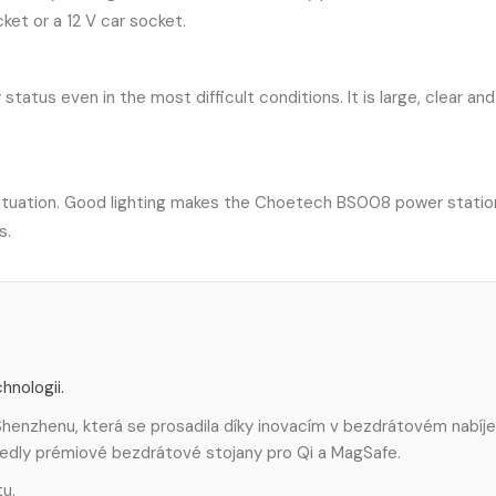
ket or a 12 V car socket.
status even in the most difficult conditions. It is large, clear and
ry situation. Good lighting makes the Choetech BS008 power statio
s.
hnologii.
henzhenu, která se prosadila díky inovacím v bezdrátovém nabíje
uvedly prémiové bezdrátové stojany pro Qi a MagSafe.
tu.