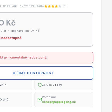
8-UNIW
EAN: 6932112104304
(1)
0 Kč
 DPH · doprava od 99 Kč
 nedostupné
kt je momentálně nedostupný.
HLÍDAT DOSTUPNOST
24 h
Záruka
2 roky
Poradíme
0 dnů
eshop@applegang.cz