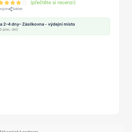
(přečtěte si recenzi)
ených
Sdílet
a 2–4 dny
– Zásilkovna - výdejní místo
 prac. dní)
Zákaznická podpora