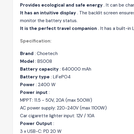
Provides ecological and safe energy
. It can be cha
It has an intuitive display
. The backlit screen ensures
monitor the battery status.
It is the perfect travel companion
. It has a built-i
Specification:
Brand
: Choetech
Model
: BS008
Battery capacity
:
640000 mAh
Battery type
: LiFePO4
Power
: 2400 W
Power input
:
MPPT:
11.5 - 50V, 20A (max 500W)
AC power supply:
220-240V
(max
1100W)
Car cigarette lighter input:
12V / 10A
Power Output
:
3 x USB-C: PD 20 W