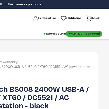
10. 8. Děkujeme za pochopení.
Přihlásit se
Oblíbené
Košík
Expedice 24h
4.9 · 177 hodnocení
Powerbanky
/
2400W USB-A / USB-C / XT60 / DC5521 / AC power station
ch BS008 2400W USB-A /
 XT60 / DC5521 / AC
tation - black