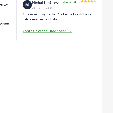
Michal Šimánek
✓ ověřený nákup
ergy.
MŠ
26. 04. 2026
Koupě se mi vyplatila. Produkt je kvalitní a za
tuto cenu nemá chybu.
vices.
Zobrazit všech 1 hodnocení →