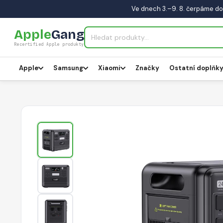
Ve dnech 3.–9. 8. čerpáme do
Apple
Gang
Recertified Apple produkty
Apple
Samsung
Xiaomi
Značky
Ostatní doplňk