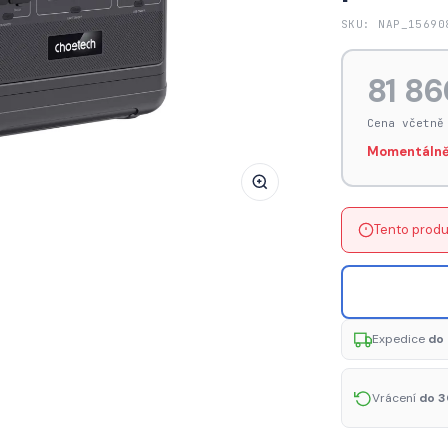
Choetech
SKU: NAP_15690
BS008
2400W
81 86
USB-
A
Cena včetně
/
Momentálně
USB-
C
/
Tento produ
XT60
/
DC5521
/
Expedice
do 
AC
power
station
Vrácení
do 3
-
black