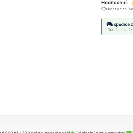
Hodnocení:
Přidat do oblíb
🚚
Expedice z
(Doručení za 2–3
↩
★
☎
od 599 Kč
30 dní na vrácení zboží
Originální Apple produkty