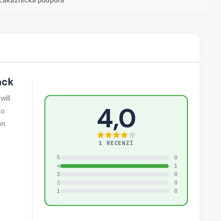
ack
will
4,0
so
on
1 RECENZÍ
5
0
4
1
3
0
2
0
1
0