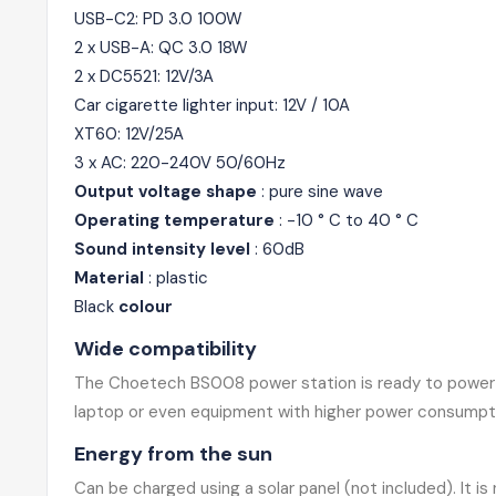
USB-C2: PD 3.0 100W
2 x USB-A: QC 3.0 18W
2 x DC5521:
12V/3A
Car cigarette lighter input:
12V / 10A
XT60:
12V/25A
3 x AC: 220-240V 50/60Hz
Output voltage shape
: pure sine wave
Operating temperature
:
-10
°
C to 40
°
C
Sound intensity level
: 60dB
Material
: plastic
Black
colour
Wide compatibility
The Choetech BS008 power station is ready to power an
laptop or even equipment with higher power consumpt
Energy from the sun
Can be charged using a solar panel (not included). It is