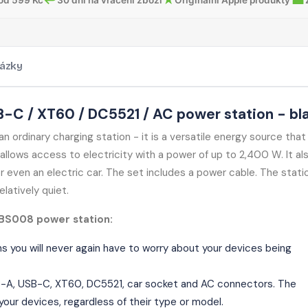
ázky
 / XT60 / DC5521 / AC power station - bl
rdinary charging station - it is a versatile energy source that 
lows access to electricity with a power of up to 2,400 W. It al
or even an electric car. The set includes a power cable. The stati
latively quiet.
BS008 power station:
you will never again have to worry about your devices being
SB-A, USB-C, XT60, DC5521, car socket and AC connectors.
The
 your devices, regardless of their type or model.