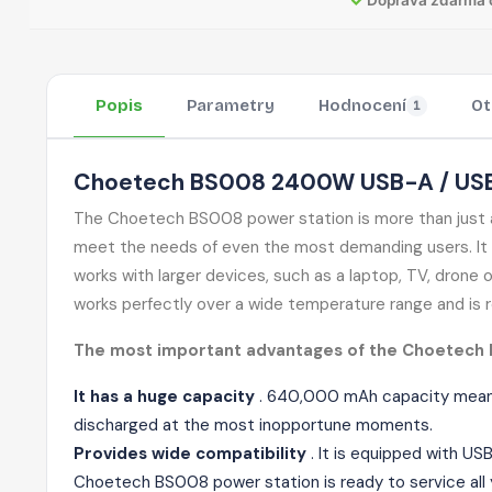
Popis
Parametry
Hodnocení
Ot
1
Choetech BS008 2400W USB-A / USB-C
The Choetech BS008 power station is more than just an o
meet the needs of even the most demanding users. It al
works with larger devices, such as a laptop, TV, drone 
works perfectly over a wide temperature range and is re
The most important advantages of the Choetech 
It has a huge capacity
. 640,000 mAh capacity means 
discharged at the most inopportune moments.
Provides wide compatibility
. It is equipped with U
Choetech BS008 power station
is ready to service all