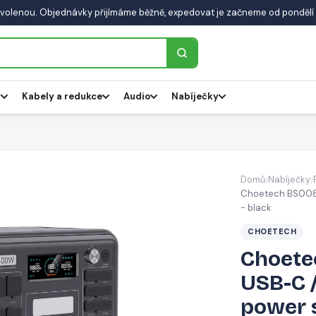
volenou. Objednávky přijímáme běžně, expedovat je začneme od pondělí 
y
Kabely a redukce
Audio
Nabíječky
Domů
Nabíječky
/
/
Choetech BS008 
- black
CHOETECH
Choete
USB-C /
power s