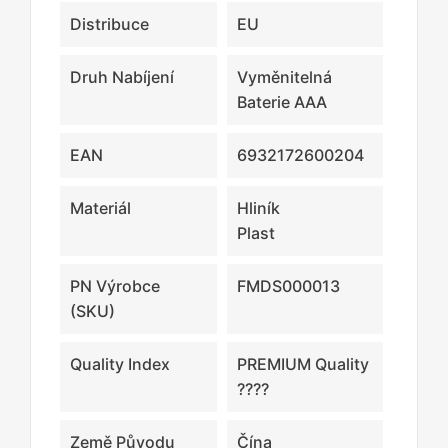
Distribuce
EU
Druh Nabíjení
Vyměnitelná
Baterie AAA
EAN
6932172600204
Materiál
Hliník
Plast
PN Výrobce
FMDS000013
(SKU)
Quality Index
PREMIUM Quality
????
Země Původu
Čína