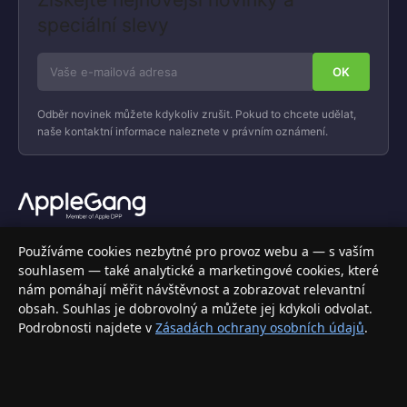
speciální slevy
Odběr novinek můžete kdykoliv zrušit. Pokud to chcete udělat,
naše kontaktní informace naleznete v právním oznámení.
Váš specializovaný obchod s Apple produkty, příslušenstvím a
Používáme cookies nezbytné pro provoz webu a — s vaším
elektronikou. Nakupujte bezpečně a s jistotou.
souhlasem — také analytické a marketingové cookies, které
nám pomáhají měřit návštěvnost a zobrazovat relevantní
INFORMACE
obsah. Souhlas je dobrovolný a můžete jej kdykoli odvolat.
Podrobnosti najdete v
Zásadách ochrany osobních údajů
.
Doprava a doručení
Způsoby platby
Obchodní podmínky