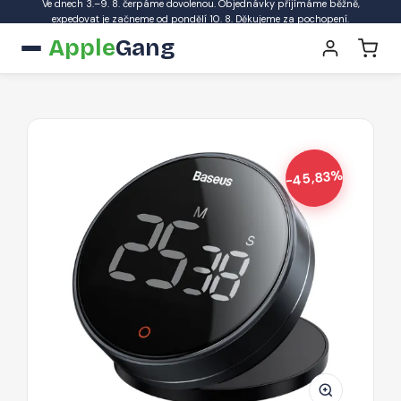
Ve dnech 3.–9. 8. čerpáme dovolenou. Objednávky přijímáme běžně,
expedovat je začneme od pondělí 10. 8. Děkujeme za pochopení.
Apple
Gang
-45,83%
BASEUS
FMDS000013
Heyo
Rotation
Countdown
Timer