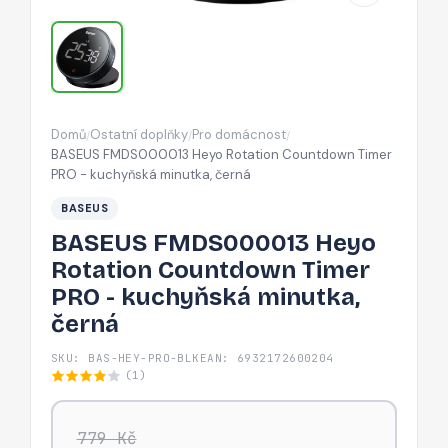
PRO
-
kuchyňská
minutka,
černá
Domů
Ostatní doplňky
Pro domácnost
/
/
/
BASEUS FMDS000013 Heyo Rotation Countdown Timer
PRO - kuchyňská minutka, černá
BASEUS
BASEUS FMDS000013 Heyo
Rotation Countdown Timer
PRO - kuchyňská minutka,
černá
SKU: BAS-HEY-PRO-BLK
EAN: 6932172600204
(1)
779 Kč