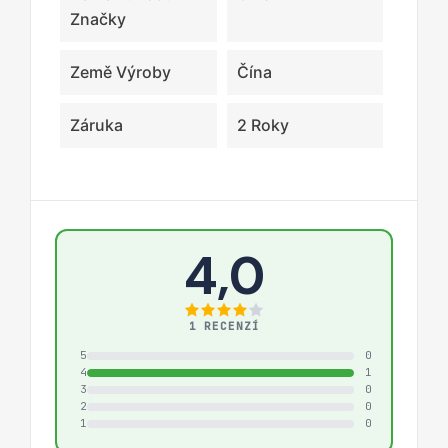
Značky
Země Výroby
Čína
Záruka
2 Roky
4,0
1 RECENZÍ
5
0
4
1
3
0
2
0
1
0