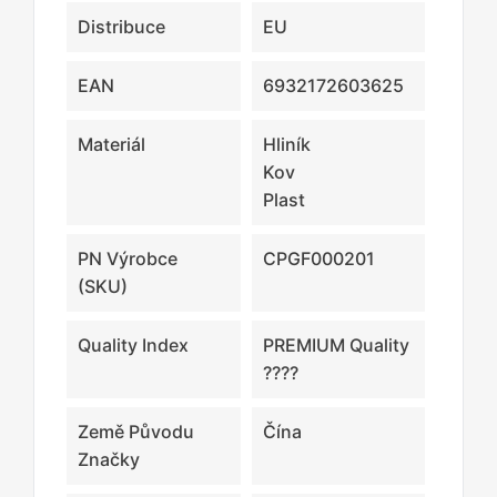
Distribuce
EU
EAN
6932172603625
Materiál
Hliník
Kov
Plast
PN Výrobce
CPGF000201
(SKU)
Quality Index
PREMIUM Quality
????
Země Původu
Čína
Značky