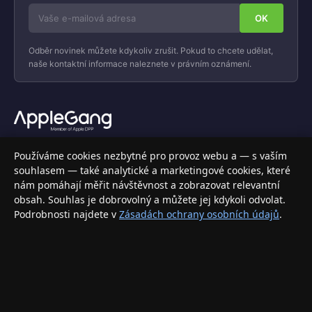
Odběr novinek můžete kdykoliv zrušit. Pokud to chcete udělat,
naše kontaktní informace naleznete v právním oznámení.
Váš specializovaný obchod s Apple produkty, příslušenstvím a
Používáme cookies nezbytné pro provoz webu a — s vaším
elektronikou. Nakupujte bezpečně a s jistotou.
souhlasem — také analytické a marketingové cookies, které
nám pomáhají měřit návštěvnost a zobrazovat relevantní
INFORMACE
obsah. Souhlas je dobrovolný a můžete jej kdykoli odvolat.
Podrobnosti najdete v
Zásadách ochrany osobních údajů
.
Doprava a doručení
Způsoby platby
Obchodní podmínky
Ochrana osobních údajů
Vrácení zboží a reklamace