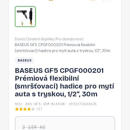
hadice
pro
mytí
auta
s
Domů
Ostatní doplňky
Pro domácnost
/
/
/
tryskou,
BASEUS GF5 CPGF000201 Prémiová flexibilní
1/2",
(smršťovací) hadice pro mytí auta s tryskou, 1/2", 30m
30m
BASEUS
BASEUS GF5 CPGF000201
Prémiová flexibilní
(smršťovací) hadice pro mytí
auta s tryskou, 1/2", 30m
SKU: BAS-GF5-30M-BLK
EAN: 6932172603625
(1)
2 159 Kč