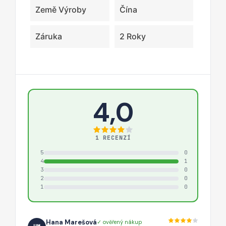
Země Výroby
Čína
Záruka
2 Roky
4,0
1 RECENZÍ
5
0
4
1
3
0
2
0
1
0
Hana Marešová
✓ ověřený nákup