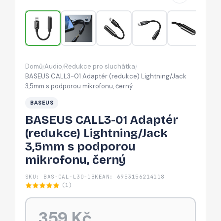
3,5mm
s
podporou
mikrofonu,
černý
Domů
Audio
Redukce pro sluchátka
/
/
/
BASEUS CALL3-01 Adaptér (redukce) Lightning/Jack
3,5mm s podporou mikrofonu, černý
BASEUS
BASEUS CALL3-01 Adaptér
(redukce) Lightning/Jack
3,5mm s podporou
mikrofonu, černý
SKU: BAS-CAL-L30-1BK
EAN: 6953156214118
(1)
359 Kč