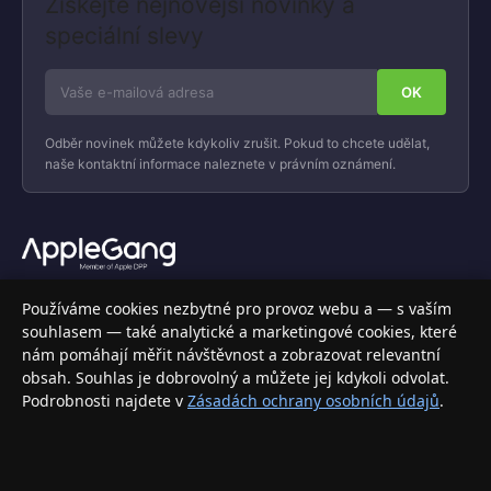
Získejte nejnovější novinky a
speciální slevy
Odběr novinek můžete kdykoliv zrušit. Pokud to chcete udělat,
naše kontaktní informace naleznete v právním oznámení.
Váš specializovaný obchod s Apple produkty, příslušenstvím a
Používáme cookies nezbytné pro provoz webu a — s vaším
elektronikou. Nakupujte bezpečně a s jistotou.
souhlasem — také analytické a marketingové cookies, které
nám pomáhají měřit návštěvnost a zobrazovat relevantní
INFORMACE
obsah. Souhlas je dobrovolný a můžete jej kdykoli odvolat.
Podrobnosti najdete v
Zásadách ochrany osobních údajů
.
Doprava a doručení
Způsoby platby
Obchodní podmínky