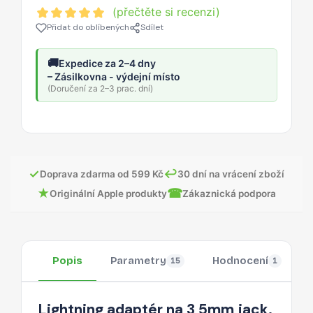
(přečtěte si recenzi)
Přidat do oblíbených
Sdílet
🚚
Expedice za 2–4 dny
– Zásilkovna - výdejní místo
(Doručení za 2–3 prac. dní)
✓
↩
Doprava zdarma od 599 Kč
30 dní na vrácení zboží
★
☎
Originální Apple produkty
Zákaznická podpora
Popis
Parametry
Hodnocení
15
1
Lightning adaptér na 3,5mm jack.