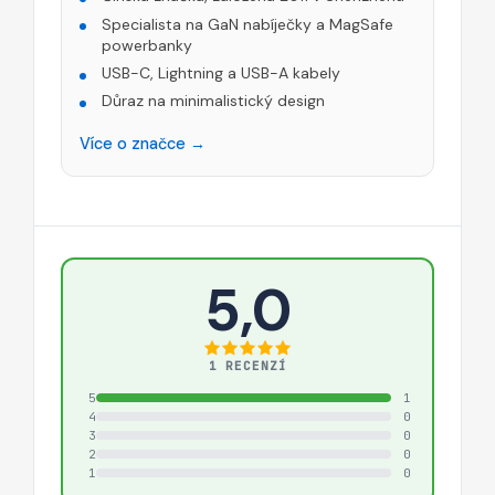
Specialista na GaN nabíječky a MagSafe
powerbanky
USB-C, Lightning a USB-A kabely
Důraz na minimalistický design
Více o značce →
5,0
1 RECENZÍ
5
1
4
0
3
0
2
0
1
0