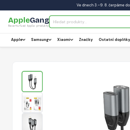
Ve dnech 3.–9. 8. čerpáme do
Apple
Gang
Recertified Apple produkty
Apple
Samsung
Xiaomi
Značky
Ostatní doplňk