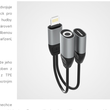
zdvojuje
ack pro
 hudby.
zároveň
líbenou
řízení,
že jeho
roben z
l z TPE
motným
 nechce