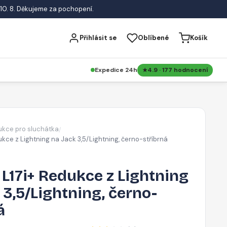
10. 8. Děkujeme za pochopení.
Přihlásit se
Oblíbené
Košík
Expedice 24h
4.9 · 177 hodnocení
kce pro sluchátka
/
kce z Lightning na Jack 3,5/Lightning, černo-stříbrná
L17i+ Redukce z Lightning
 3,5/Lightning, černo-
á