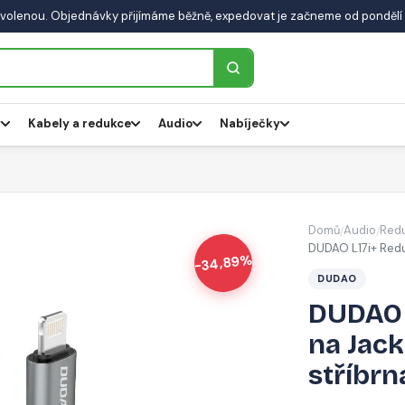
volenou. Objednávky přijímáme běžně, expedovat je začneme od pondělí 
y
Kabely a redukce
Audio
Nabíječky
Domů
Audio
Redu
/
/
DUDAO L17i+ Redu
-34,89%
DUDAO
DUDAO 
na Jack
stříbrn