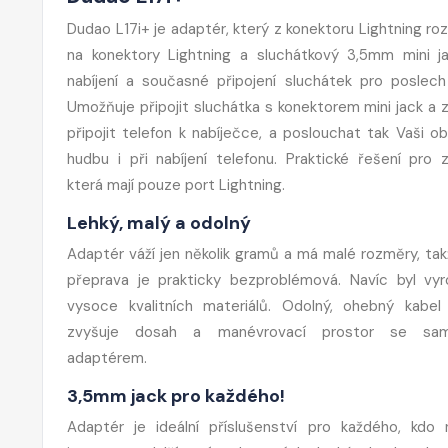
Dudao L17i+ je adaptér, který z konektoru Lightning ro
na konektory Lightning a sluchátkový 3,5mm mini j
nabíjení a současné připojení sluchátek pro poslech
Umožňuje připojit sluchátka s konektorem mini jack a 
připojit telefon k nabíječce, a poslouchat tak Vaši ob
hudbu i při nabíjení telefonu. Praktické řešení pro za
která mají pouze port Lightning.
Lehký, malý a odolný
Adaptér váží jen několik gramů a má malé rozměry, tak
přeprava je prakticky bezproblémová. Navíc byl vy
vysoce kvalitních materiálů. Odolný, ohebný kabe
zvyšuje dosah a manévrovací prostor se sa
adaptérem.
3,5mm jack pro každého!
Adaptér je ideální příslušenství pro každého, kdo