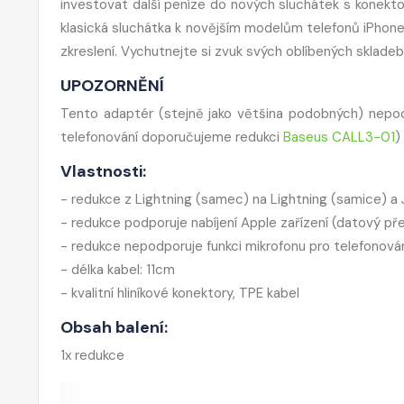
investovat další peníze do nových sluchátek s konekto
klasická sluchátka k novějším modelům telefonů iPhone
zkreslení. Vychutnejte si zvuk svých oblíbených skladeb
UPOZORNĚNÍ
Tento adaptér (stejně jako většina podobných) nepod
telefonování doporučujeme redukci
Baseus CALL3-01
)
Vlastnosti:
- redukce z Lightning (samec) na Lightning (samice) a 
- redukce podporuje nabíjení Apple zařízení (datový p
- redukce nepodporuje funkci mikrofonu pro telefonová
- délka kabel: 11cm
- kvalitní hliníkové konektory, TPE kabel
Obsah balení:
1x redukce