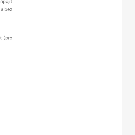
ipojit
 a bez
at
(pro