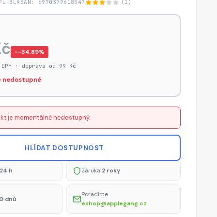
PL-BLK
EAN: 6970379618547
(1)
Kč
−-34,89%
 DPH · doprava od 99 Kč
 nedostupné
kt je momentálně nedostupný.
HLÍDAT DOSTUPNOST
24 h
Záruka
2 roky
Poradíme
0 dnů
eshop@applegang.cz