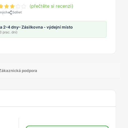
(přečtěte si recenzi)
ených
Sdílet
a 2–4 dny
– Zásilkovna - výdejní místo
 prac. dní)
Zákaznická podpora