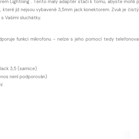
rem Lightning . Tento malý adaptér stačí k tomu, abyste mohli př
, které již nejsou vybavené 3,5mm jack konektorem. Zvuk je čistý
 s Vašimi sluchátky.
poruje funkci mikrofonu - nelze s jeho pomocí tedy telefonov
Jack 3,5 (samice)
řenos není podporován)
ní