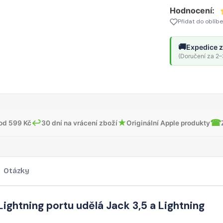
Hodnocení:
Přidat do oblíb
🚚
Expedice z
(Doručení za 2–3
↩
★
☎
od 599 Kč
30 dní na vrácení zboží
Originální Apple produkty
Otázky
ightning portu udělá Jack 3,5 a Lightning