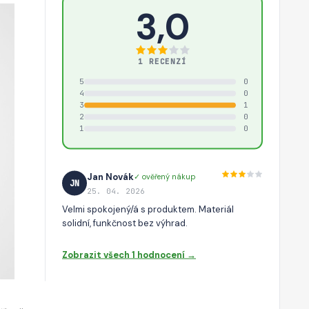
3,0
1 RECENZÍ
5
0
4
0
3
1
2
0
1
0
Jan Novák
✓ ověřený nákup
JN
25. 04. 2026
Velmi spokojený/á s produktem. Materiál
solidní, funkčnost bez výhrad.
Zobrazit všech 1 hodnocení →