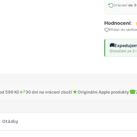
Vrácení
do 3
Hodnocení:
Přidat do oblíb
🚚
Expedujem
(Doručení za 2–3
↩
★
☎
od 599 Kč
30 dní na vrácení zboží
Originální Apple produkty
Otázky