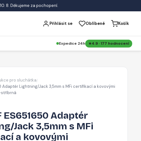
10. 8. Děkujeme za pochopení.
Přihlásit se
Oblíbené
Košík
Expedice 24h
4.9 · 177 hodnocení
kce pro sluchátka
/
Adaptér Lightning/Jack 3,5mm s MFi certifikací a kovovými
-stříbrná
 ES651650 Adaptér
ing/Jack 3,5mm s MFi
kací a kovovými