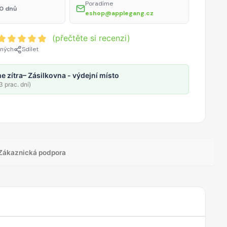
Poradíme
0 dnů
eshop@applegang.cz
(přečtěte si recenzi)
ených
Sdílet
e zítra
– Zásilkovna - výdejní místo
 prac. dní)
Zákaznická podpora