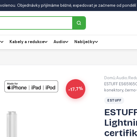
volenou. Objednávky přijímáme běžně, expedovat je začneme od pondělí 
y
Kabely a redukce
Audio
Nabíječky
Domů
Audio
Redu
/
/
ESTUFF ES651650 
-17,7%
konektory, černo
ESTUFF
ESTUFF
Lightn
certifi