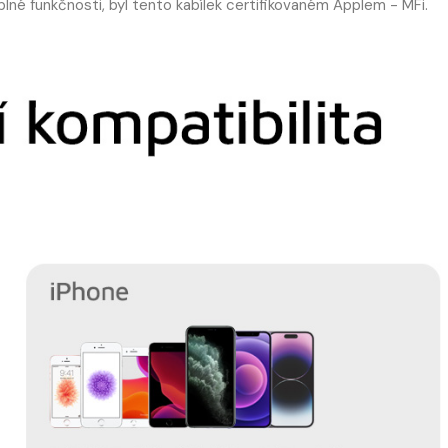
a plné funkčnosti, byl tento kabílek certifikovaném Applem - MFi.