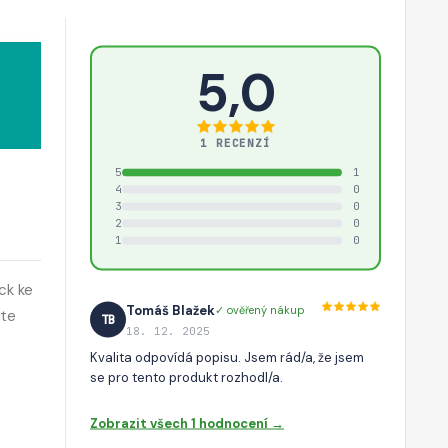
5,0
1 RECENZÍ
5
1
4
0
3
0
2
0
1
0
ck ke
Tomáš Blažek
✓ ověřený nákup
áte
TB
18. 12. 2025
Kvalita odpovídá popisu. Jsem rád/a, že jsem
se pro tento produkt rozhodl/a.
Zobrazit všech 1 hodnocení →