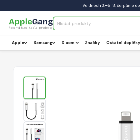
Ve dnech 3.–9. 8. čerpáme do
Apple
Gang
Recertified Apple produkty
Apple
Samsung
Xiaomi
Značky
Ostatní doplňk