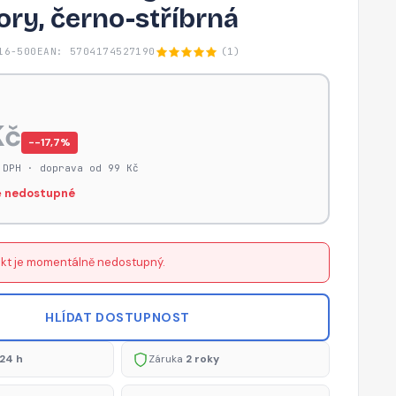
ry, černo-stříbrná
16-500
EAN: 5704174527190
(1)
Kč
−-17,7%
 DPH · doprava od 99 Kč
 nedostupné
kt je momentálně nedostupný.
HLÍDAT DOSTUPNOST
24 h
Záruka
2 roky