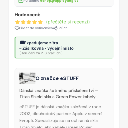
Poradíme
eshop@applegang.cz
Hodnocení:
(přečtěte si recenzi)
Přidat do oblíbených
Sdílet
🚚
Expedujeme zítra
– Zásilkovna - výdejní místo
(Doručení za 2–3 prac. dní)
O značce eSTUFF
Dánská značka šetrného příslušenství —
Titan Shield skla a Green Power kabely.
eSTUFF je dánská značka založená v roce
2003, dlouhodobý partner Applu v severní
Evropě. Specializuje se na ochranná skla
Titan Shield, eko kabely Green Power