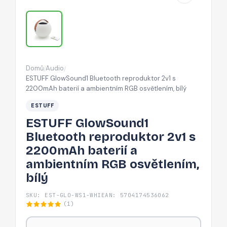
2200mAh
baterií
a
ambientním
RGB
Domů
Audio
/
/
osvětlením,
ESTUFF GlowSound1 Bluetooth reproduktor 2v1 s
bílý
2200mAh baterií a ambientním RGB osvětlením, bílý
ESTUFF
ESTUFF GlowSound1
Bluetooth reproduktor 2v1 s
2200mAh baterií a
ambientním RGB osvětlením,
bílý
SKU: EST-GLO-WS1-WHI
EAN: 5704174536062
(1)