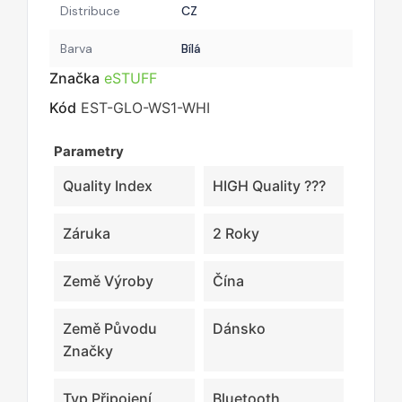
Distribuce
CZ
Barva
Bílá
Značka
eSTUFF
Kód
EST-GLO-WS1-WHI
Parametry
Quality Index
HIGH Quality ???
Záruka
2 Roky
Země Výroby
Čína
Země Původu
Dánsko
Značky
Typ Připojení
Bluetooth