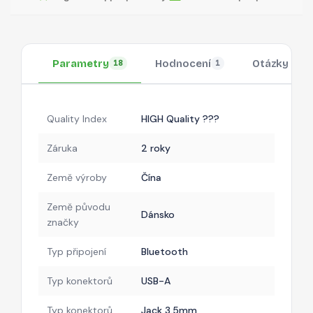
Parametry
Hodnocení
Otázky
18
1
Quality Index
HIGH Quality ???
Záruka
2 roky
Země výroby
Čína
Země původu
Dánsko
značky
Typ připojení
Bluetooth
Typ konektorů
USB-A
Typ konektorů
Jack 3.5mm