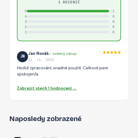
1 RECENZÍ
5
1
4
0
3
0
2
0
1
0
Jan Novák
✓ ověřený nákup
JN
21. 11. 2025
Hezké zpracování, snadné použití. Celkově jsem
spokojen/a.
Zobrazit všech 1 hodnocení →
Naposledy zobrazené