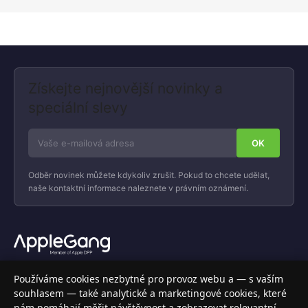
Získejte nejnovější novinky a
speciální slevy
Odběr novinek můžete kdykoliv zrušit. Pokud to chcete udělat,
naše kontaktní informace naleznete v právním oznámení.
Váš specializovaný obchod s Apple produkty, příslušenstvím a
Používáme cookies nezbytné pro provoz webu a — s vaším
elektronikou. Nakupujte bezpečně a s jistotou.
souhlasem — také analytické a marketingové cookies, které
nám pomáhají měřit návštěvnost a zobrazovat relevantní