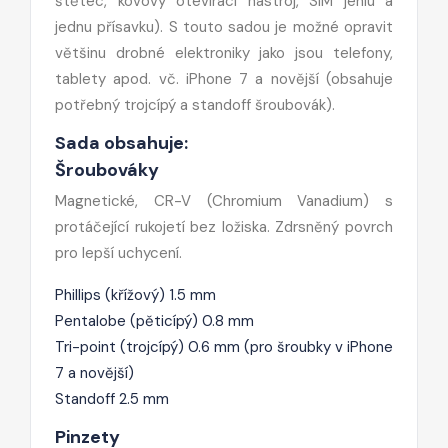
štětec, kovový otevírací nástroj, SIM jehlu a
jednu přísavku). S touto sadou je možné opravit
většinu drobné elektroniky jako jsou telefony,
tablety apod. vč. iPhone 7 a novější (obsahuje
potřebný trojcípý a standoff šroubovák).
Sada obsahuje:
Šroubováky
Magnetické, CR-V (
Chromium Vanadium
) s
protáčející rukojetí bez ložiska. Zdrsněný povrch
pro lepší uchycení.
Phillips (křížový) 1.5 mm
Pentalobe (pěticípý) 0.8 mm
Tri-point (trojcípý) 0.6 mm (pro šroubky v iPhone
7 a novější)
Standoff 2.5 mm
Pinzety