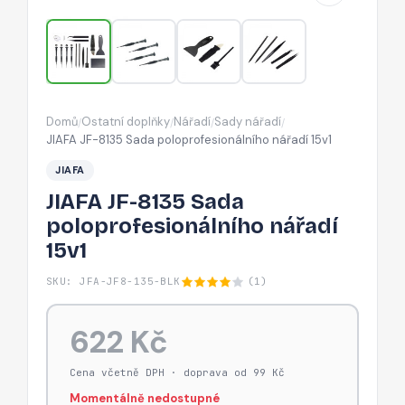
15v1
Domů
Ostatní doplňky
Nářadí
Sady nářadí
/
/
/
/
JIAFA JF-8135 Sada poloprofesionálního nářadí 15v1
JIAFA
JIAFA JF-8135 Sada
poloprofesionálního nářadí
15v1
SKU: JFA-JF8-135-BLK
(1)
622 Kč
Cena včetně DPH · doprava od 99 Kč
Momentálně nedostupné