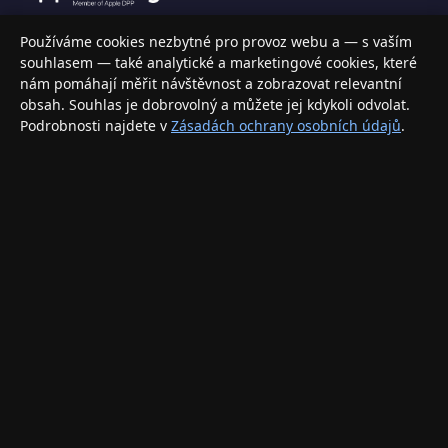
Váš specializovaný obchod s Apple produkty, příslušenstvím a
Používáme cookies nezbytné pro provoz webu a — s vaším
elektronikou. Nakupujte bezpečně a s jistotou.
souhlasem — také analytické a marketingové cookies, které
nám pomáhají měřit návštěvnost a zobrazovat relevantní
INFORMACE
obsah. Souhlas je dobrovolný a můžete jej kdykoli odvolat.
Podrobnosti najdete v
Zásadách ochrany osobních údajů
.
Doprava a doručení
Způsoby platby
Obchodní podmínky
Ochrana osobních údajů
Vrácení zboží a reklamace
KONTAKT
eshop@applegang.cz
Po–Pá: 9:00–18:00
Napište nám