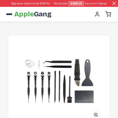
Doprava zdarma od 599 Kč · Použij kód
GANG10
na první nákup
Apple
Gang
JIAFA
JF-
8135
Sada
poloprofesionálního
nářadí