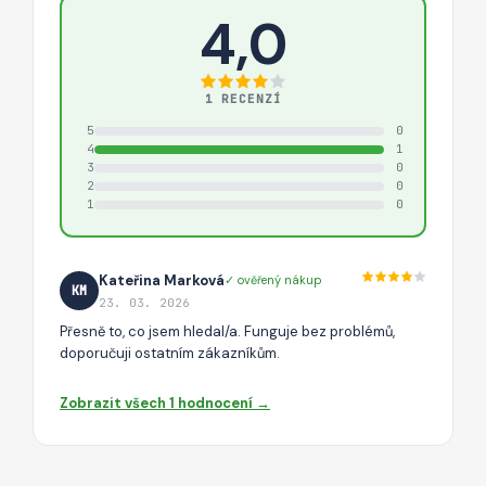
4,0
1 RECENZÍ
5
0
4
1
3
0
2
0
1
0
Kateřina Marková
✓ ověřený nákup
KM
23. 03. 2026
Přesně to, co jsem hledal/a. Funguje bez problémů,
doporučuji ostatním zákazníkům.
Zobrazit všech 1 hodnocení →