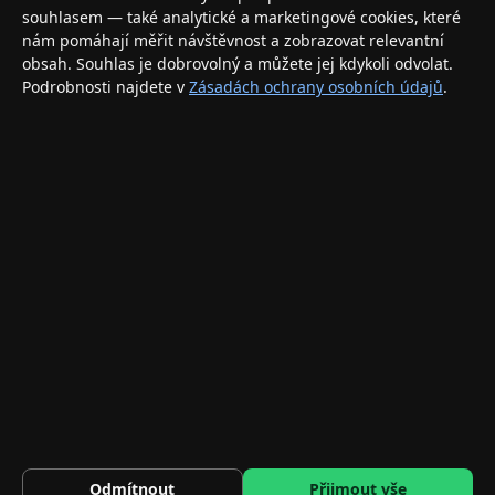
elektronikou. Nakupujte bezpečně a s jistotou.
souhlasem — také analytické a marketingové cookies, které
nám pomáhají měřit návštěvnost a zobrazovat relevantní
INFORMACE
obsah. Souhlas je dobrovolný a můžete jej kdykoli odvolat.
Podrobnosti najdete v
Zásadách ochrany osobních údajů
.
Doprava a doručení
Způsoby platby
Obchodní podmínky
Ochrana osobních údajů
Vrácení zboží a reklamace
KONTAKT
eshop@applegang.cz
Po–Pá: 9:00–18:00
Napište nám
© 2026 AppleGang.cz – Všechna práva vyhrazena
2 042 Kč
BASEUS AirNora W2 NGW2-02 Bezdrátová TWS sluchátka pro malé…
HLÍDAT
Odmítnout
Přijmout vše