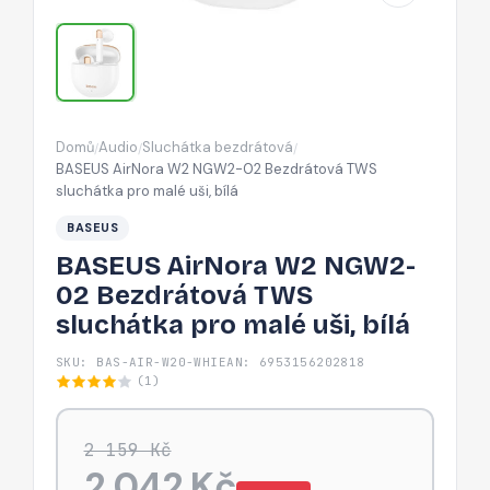
TWS
sluchátka
pro
malé
uši,
Domů
Audio
Sluchátka bezdrátová
/
/
/
bílá
BASEUS AirNora W2 NGW2-02 Bezdrátová TWS
sluchátka pro malé uši, bílá
BASEUS
BASEUS AirNora W2 NGW2-
02 Bezdrátová TWS
sluchátka pro malé uši, bílá
SKU: BAS-AIR-W20-WHI
EAN: 6953156202818
(1)
2 159 Kč
2 042 Kč