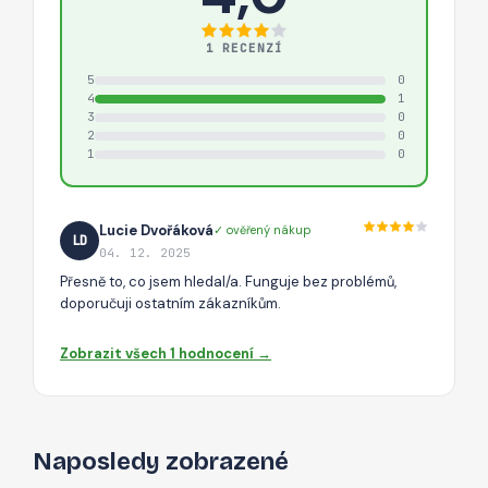
1 RECENZÍ
5
0
4
1
3
0
2
0
1
0
Lucie Dvořáková
✓ ověřený nákup
LD
04. 12. 2025
Přesně to, co jsem hledal/a. Funguje bez problémů,
doporučuji ostatním zákazníkům.
Zobrazit všech 1 hodnocení →
Naposledy zobrazené