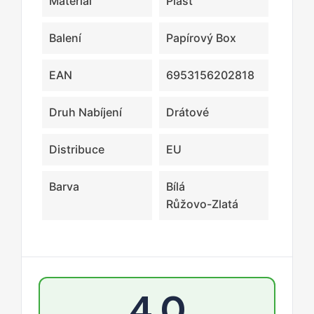
Materiál
Plast
Balení
Papírový Box
EAN
6953156202818
Druh Nabíjení
Drátové
Distribuce
EU
Barva
Bílá
Růžovo-Zlatá
4,0