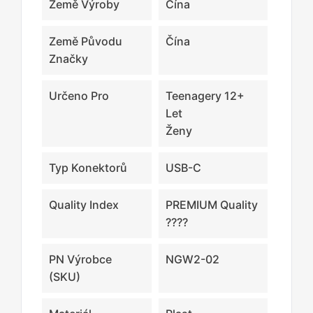
Země Výroby
Čína
Země Původu
Čína
Značky
Určeno Pro
Teenagery 12+
Let
Ženy
Typ Konektorů
USB-C
Quality Index
PREMIUM Quality
????
PN Výrobce
NGW2-02
(SKU)