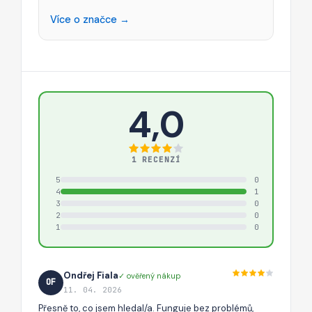
Více o značce →
4,0
1 RECENZÍ
5
0
4
1
3
0
2
0
1
0
Ondřej Fiala
✓ ověřený nákup
OF
11. 04. 2026
Přesně to, co jsem hledal/a. Funguje bez problémů,