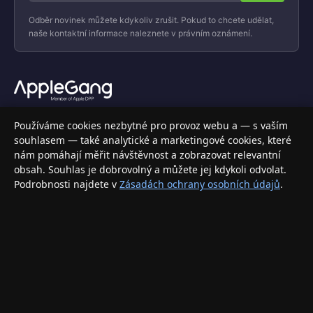
Odběr novinek můžete kdykoliv zrušit. Pokud to chcete udělat,
naše kontaktní informace naleznete v právním oznámení.
Váš specializovaný obchod s Apple produkty, příslušenstvím a
Používáme cookies nezbytné pro provoz webu a — s vaším
elektronikou. Nakupujte bezpečně a s jistotou.
souhlasem — také analytické a marketingové cookies, které
nám pomáhají měřit návštěvnost a zobrazovat relevantní
INFORMACE
obsah. Souhlas je dobrovolný a můžete jej kdykoli odvolat.
Podrobnosti najdete v
Zásadách ochrany osobních údajů
.
Doprava a doručení
Způsoby platby
Obchodní podmínky
Ochrana osobních údajů
Vrácení zboží a reklamace
KONTAKT