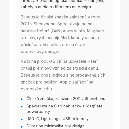
Lifestyle technologická značka — nabíjení,
kabely a audio s důrazem na design.
Baseus je čínská značka založená v roce
2011 v Shenzhenu. Specializuje se na
nabíjecí řešení (GaN powerbanky, MagSafe
stojany, rychlonabíječky), kabely a audio
příslušenství s důrazem na čistý
průmyslový design.
Většina produktů cílí na uživatele, kteří
chtějí prémiový vzhled za střední cenu.
Baseus je dnes jednou z nejprodávanějších
značek pro nabíjení Apple zařízení na
evropském trhu.
Čínská značka, založena 2011 v Shenzhenu
Specialista na GaN nabíječky a MagSafe
powerbanky
USB-C, Lightning a USB-A kabely
Důraz na minimalistický design