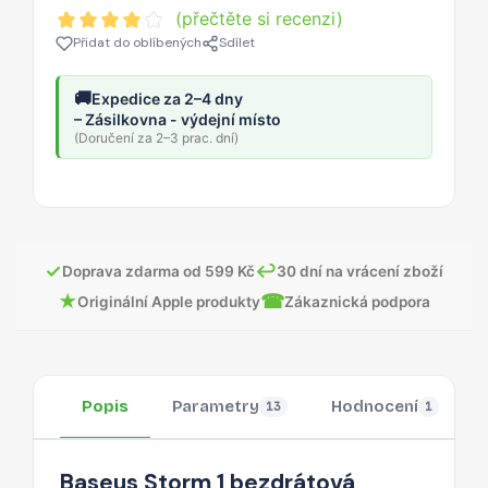
(přečtěte si recenzi)
Přidat do oblíbených
Sdílet
🚚
Expedice za 2–4 dny
– Zásilkovna - výdejní místo
(Doručení za 2–3 prac. dní)
✓
↩
Doprava zdarma od 599 Kč
30 dní na vrácení zboží
★
☎
Originální Apple produkty
Zákaznická podpora
Popis
Parametry
Hodnocení
13
1
Baseus Storm 1 bezdrátová