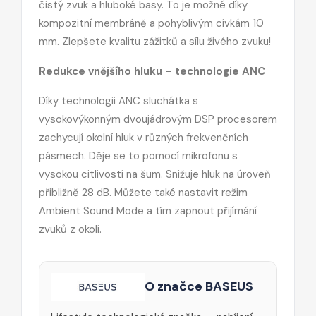
čistý zvuk a hluboké basy. To je možné díky
kompozitní membráně a pohyblivým cívkám 10
mm. Zlepšete kvalitu zážitků a sílu živého zvuku!
Redukce vnějšího hluku – technologie ANC
Díky technologii ANC sluchátka s
vysokovýkonným dvoujádrovým DSP procesorem
zachycují okolní hluk v různých frekvenčních
pásmech. Děje se to pomocí mikrofonu s
vysokou citlivostí na šum. Snižuje hluk na úroveň
přibližně 28 dB. Můžete také nastavit režim
Ambient Sound Mode a tím zapnout přijímání
zvuků z okolí.
O značce BASEUS