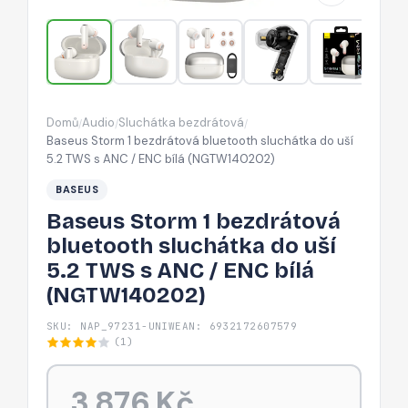
do
uší
5.2
TWS
s
Domů
Audio
Sluchátka bezdrátová
/
/
/
ANC
Baseus Storm 1 bezdrátová bluetooth sluchátka do uší
/
5.2 TWS s ANC / ENC bílá (NGTW140202)
ENC
BASEUS
bílá
Baseus Storm 1 bezdrátová
(NGTW140202)
bluetooth sluchátka do uší
5.2 TWS s ANC / ENC bílá
(NGTW140202)
SKU: NAP_97231-UNIW
EAN: 6932172607579
(1)
3 876 Kč