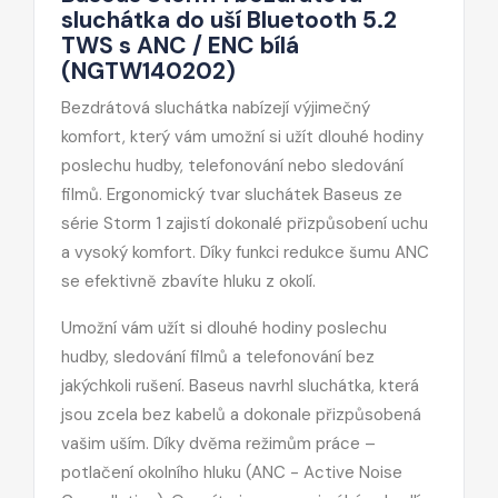
sluchátka do uší Bluetooth 5.2
TWS s ANC / ENC bílá
(NGTW140202)
Bezdrátová sluchátka nabízejí výjimečný
komfort, který vám umožní si užít dlouhé hodiny
poslechu hudby, telefonování nebo sledování
filmů. Ergonomický tvar sluchátek Baseus ze
série Storm 1 zajistí dokonalé přizpůsobení uchu
a vysoký komfort. Díky funkci redukce šumu ANC
se efektivně zbavíte hluku z okolí.
Umožní vám užít si dlouhé hodiny poslechu
hudby, sledování filmů a telefonování bez
jakýchkoli rušení. Baseus navrhl sluchátka, která
jsou zcela bez kabelů a dokonale přizpůsobená
vašim uším. Díky dvěma režimům práce –
potlačení okolního hluku (ANC - Active Noise