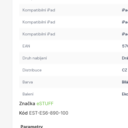
Kompatibilní iPad
iPa
Kompatibilní iPad
iPa
Kompatibilní iPad
iPa
EAN
57
Druh nabíjení
Dr
Distribuce
CZ
Barva
Bíl
Balení
Eko
Značka
eSTUFF
Kód
EST-ES6-890-100
Parametry