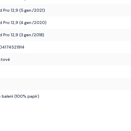
d Pro 12,9 (5.gen./2021)
d Pro 12,9 (4.gen./2020)
d Pro 12,9 (3.gen./2018)
04174521914
átové
á
 balení (100% papír)