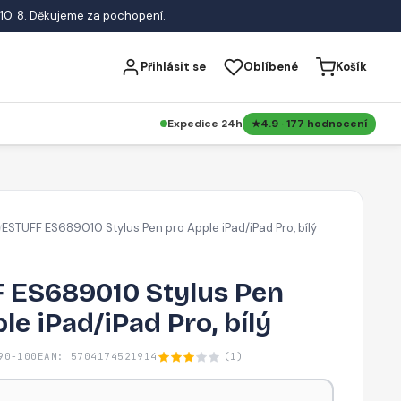
10. 8. Děkujeme za pochopení.
Přihlásit se
Oblíbené
Košík
Expedice 24h
4.9 · 177 hodnocení
ESTUFF ES689010 Stylus Pen pro Apple iPad/iPad Pro, bílý
/
 ES689010 Stylus Pen
le iPad/iPad Pro, bílý
90-100
EAN: 5704174521914
(1)