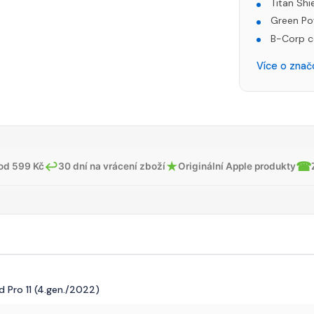
Titan Shi
Green Po
B-Corp c
Více o zna
↩
★
☎
od 599 Kč
30 dní na vrácení zboží
Originální Apple produkty
d Pro 11 (4.gen./2022)