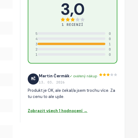
3,0
1 RECENZÍ
5
0
4
0
3
1
2
0
1
0
Martin Čermák
✓ ověřený nákup
MČ
13. 03. 2026
Produkt je OK, ale čekal/a jsem trochu více. Za
tu cenu to ale ujde.
Zobrazit všech 1 hodnocení →