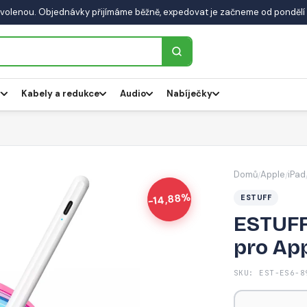
volenou. Objednávky přijímáme běžně, expedovat je začneme od pondělí 
y
Kabely a redukce
Audio
Nabíječky
Domů
Apple
iPad
/
/
-14,88%
ESTUFF
ESTUFF
pro App
SKU: EST-ES6-8