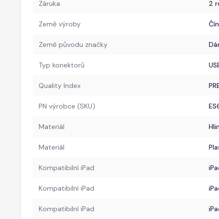
Záruka
2 r
Země výroby
Čí
Země původu značky
Dá
Typ konektorů
US
Quality Index
PR
PN výrobce (SKU)
ES
Materiál
Hli
Materiál
Pla
Kompatibilní iPad
iPa
Kompatibilní iPad
iPa
Kompatibilní iPad
iPa