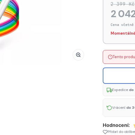
2 399 Kč
ESTUFF
2 04
ES689010
Stylus
Cena včetně
Pen
Momentálně
pro
Apple
iPad/iPad
Tento produ
Pro,
bílý
Expedice
do 
Vrácení
do 3
Hodnocení:
Přidat do oblíb