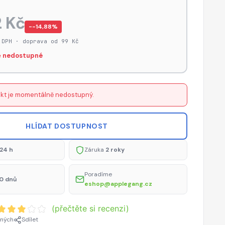
2 Kč
−-14,88%
 DPH · doprava od 99 Kč
 nedostupné
kt je momentálně nedostupný.
HLÍDAT DOSTUPNOST
24 h
Záruka
2 roky
Poradíme
0 dnů
eshop@applegang.cz
(přečtěte si recenzi)
ených
Sdílet