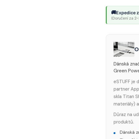
🚚
Expedice z
(Doručení za 2–3
O
Dánská znač
Green Power
eSTUFF je d
partner App
skla Titan 
materiály) 
Důraz na ud
produktů.
Dánská z