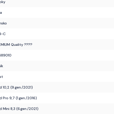
oky
na
nsko
B-C
EMIUM Quality ????
689010
ník
st
d 10,2 (9.gen./2021)
d Pro 9,7 (1.gen./2016)
d Mini 8,3 (6.gen./2021)