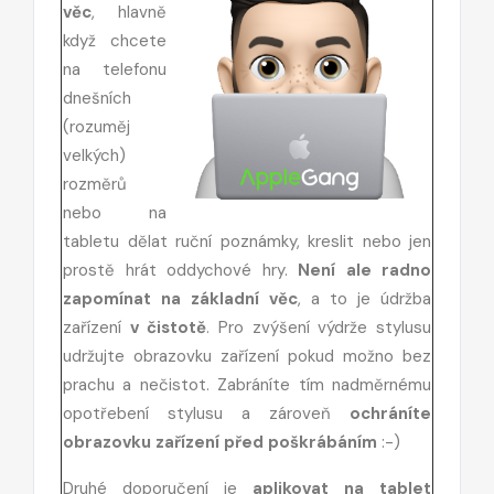
věc
, hlavně
když chcete
na telefonu
dnešních
(rozuměj
velkých)
rozměrů
nebo na
tabletu dělat ruční poznámky, kreslit nebo jen
prostě hrát oddychové hry.
Není ale radno
zapomínat na základní věc
, a to je údržba
zařízení
v čistotě
. Pro zvýšení výdrže stylusu
udržujte obrazovku zařízení pokud možno bez
prachu a nečistot. Zabráníte tím nadměrnému
opotřebení stylusu a zároveň
ochráníte
obrazovku zařízení před poškrábáním
:-)
Druhé doporučení je
aplikovat na tablet