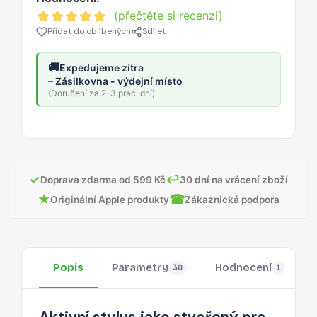
(přečtěte si recenzi)
Přidat do oblíbených
Sdílet
🚚
Expedujeme zítra
– Zásilkovna - výdejní místo
(Doručení za 2–3 prac. dní)
✓
↩
Doprava zdarma od 599 Kč
30 dní na vrácení zboží
★
☎
Originální Apple produkty
Zákaznická podpora
Popis
Parametry
Hodnocení
30
1
Aktivní stylus jako stvořený pro