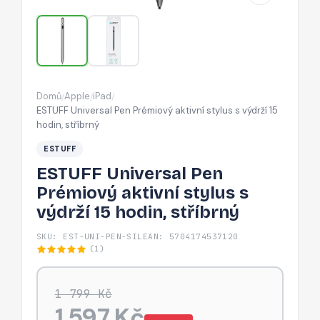
s
výdrží
15
hodin,
stříbrný
Domů
Apple
iPad
/
/
/
ESTUFF Universal Pen Prémiový aktivní stylus s výdrží 15
hodin, stříbrný
ESTUFF
ESTUFF Universal Pen
Prémiový aktivní stylus s
výdrží 15 hodin, stříbrný
SKU: EST-UNI-PEN-SIL
EAN: 5704174537120
(1)
1 799 Kč
1 597 Kč