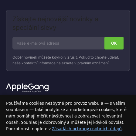
Získejte nejnovější novinky a
speciální slevy
Odběr novinek můžete kdykoliv zrušit. Pokud to chcete udělat,
naše kontaktní informace naleznete v právním oznámení.
Váš specializovaný obchod s Apple produkty, příslušenstvím a
Používáme cookies nezbytné pro provoz webu a — s vaším
elektronikou. Nakupujte bezpečně a s jistotou.
souhlasem — také analytické a marketingové cookies, které
nám pomáhají měřit návštěvnost a zobrazovat relevantní
INFORMACE
obsah. Souhlas je dobrovolný a můžete jej kdykoli odvolat.
Podrobnosti najdete v
Zásadách ochrany osobních údajů
.
Doprava a doručení