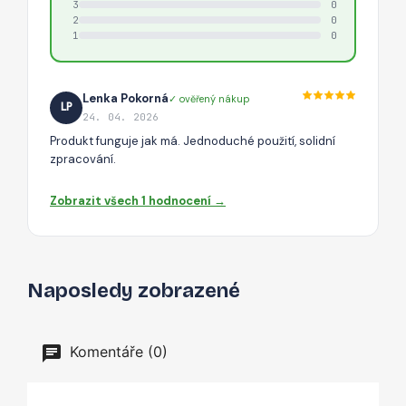
3
0
2
0
1
0
Lenka Pokorná
✓ ověřený nákup
LP
24. 04. 2026
Produkt funguje jak má. Jednoduché použití, solidní
zpracování.
Zobrazit všech 1 hodnocení →
Naposledy zobrazené
Komentáře (0)