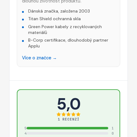
dlouhou životnost produktů.
Dánská značka, založena 2003
Titan Shield ochranná skla
Green Power kabely z recyklovaných
materiálů
B-Corp certifikace, dlouhodobý partner
Applu
Více o značce →
5,0
1 RECENZÍ
5
1
4
0