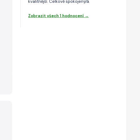
kvalitnější. Celkově spokojený/á.
Zobrazit všech 1 hodnocení →