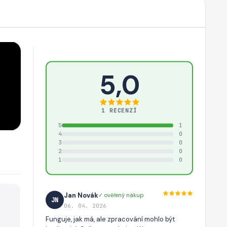
5,0
1 RECENZÍ
5
1
4
0
3
0
2
0
1
0
Jan Novák
✓ ověřený nákup
JN
06. 04. 2026
Funguje, jak má, ale zpracování mohlo být