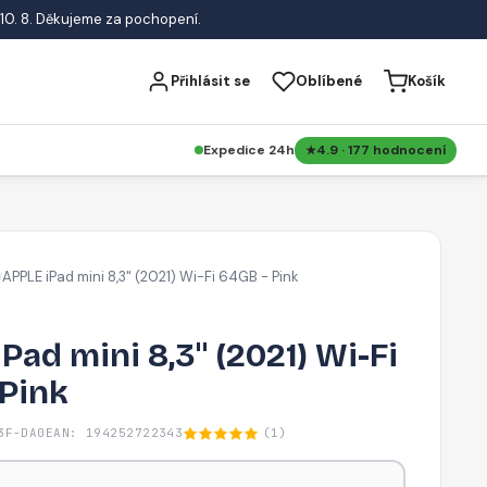
10. 8. Děkujeme za pochopení.
Přihlásit se
Oblíbené
Košík
Expedice 24h
4.9 · 177 hodnocení
APPLE iPad mini 8,3" (2021) Wi-Fi 64GB - Pink
/
Pad mini 8,3" (2021) Wi-Fi
 Pink
3F-DA0
EAN: 194252722343
(1)