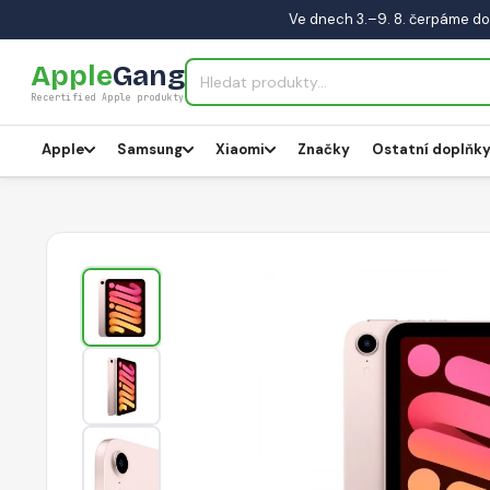
Ve dnech 3.–9. 8. čerpáme do
Apple
Gang
Recertified Apple produkty
Apple
Samsung
Xiaomi
Značky
Ostatní doplňk