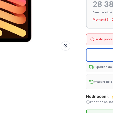
28 38
APPLE
iPad
Cena včetně
mini
Momentálně
8,3"
(2021)
Wi-
Tento produ
Fi
64GB
-
Pink
Expedice
do 
Vrácení
do 3
Hodnocení:
Přidat do oblíb