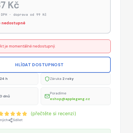
7 Kč
 DPH · doprava od 99 Kč
 nedostupné
kt je momentálně nedostupný.
HLÍDAT DOSTUPNOST
24 h
Záruka
2 roky
Poradíme
0 dnů
eshop@applegang.cz
(přečtěte si recenzi)
ených
Sdílet