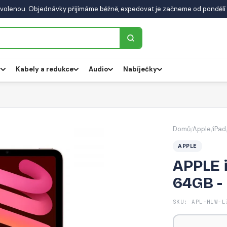
volenou. Objednávky přijímáme běžně, expedovat je začneme od pondělí 
y
Kabely a redukce
Audio
Nabíječky
Domů
Apple
iPad
/
/
APPLE
APPLE i
64GB -
SKU: APL-MLW-L