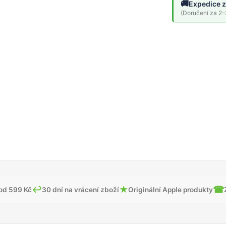
🚚
Expedice z
(Doručení za 2–3
↩
★
☎
od 599 Kč
30 dní na vrácení zboží
Originální Apple produkty