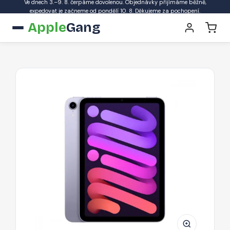
Ve dnech 3.–9. 8. čerpáme dovolenou. Objednávky přijímáme běžně,
expedovat je začneme od pondělí 10. 8. Děkujeme za pochopení.
Apple
Gang
APPLE
iPad
mini
8,3"
(2021)
Wi-