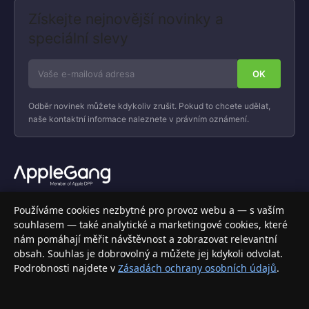
Získejte nejnovější novinky a
speciální slevy
Odběr novinek můžete kdykoliv zrušit. Pokud to chcete udělat,
naše kontaktní informace naleznete v právním oznámení.
Váš specializovaný obchod s Apple produkty, příslušenstvím a
Používáme cookies nezbytné pro provoz webu a — s vaším
elektronikou. Nakupujte bezpečně a s jistotou.
souhlasem — také analytické a marketingové cookies, které
nám pomáhají měřit návštěvnost a zobrazovat relevantní
INFORMACE
obsah. Souhlas je dobrovolný a můžete jej kdykoli odvolat.
Podrobnosti najdete v
Zásadách ochrany osobních údajů
.
Doprava a doručení
Způsoby platby