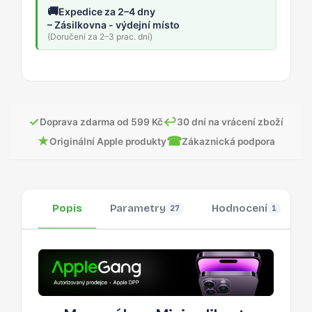
🚚
Expedice za 2–4 dny
– Zásilkovna - výdejní místo
(Doručení za 2–3 prac. dní)
✓
↩
Doprava zdarma od 599 Kč
30 dní na vrácení zboží
★
☎
Originální Apple produkty
Zákaznická podpora
Popis
Parametry
Hodnocení
27
1