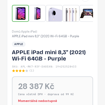
Fi
64GB
-
Purple
Domů
Apple
iPad
/
/
/
APPLE iPad mini 8,3" (2021) Wi-Fi 64GB - Purple
APPLE
APPLE iPad mini 8,3" (2021)
Wi-Fi 64GB - Purple
SKU: APL-MK7-R3F-DA0
EAN: 194252528433
(1)
28 387 Kč
Cena včetně DPH · doprava od 99 Kč
Momentálně nedostupné