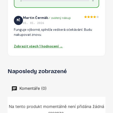
1
0
Martin Čermák
✓ ověřený nákup
MČ
01. 01. 2026
Funguje výborně, splnil/a veškerá očekávání. Budu
nakupovat znovu.
Zobrazit všech 1 hodnocení →
Naposledy zobrazené
Komentáře (0)
Na tento produkt momentálně není přidána žádná
recenze.