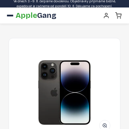
Ve dnech 3.–9. 8. čerpáme dovolenou. Objednávky přijímáme běžně,
expedovat je začneme od pondělí 10. 8. Děkujeme za pochopení.
Apple
Gang
APPLE
iPhone
14
Pro
128GB
-