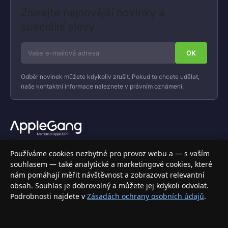
Získejte nejnovější novinky a
speciální slevy
Odběr novinek můžete kdykoliv zrušit. Pokud to chcete udělat,
naše kontaktní informace naleznete v právním oznámení.
Váš specializovaný obchod s Apple produkty, příslušenstvím a
Používáme cookies nezbytné pro provoz webu a — s vaším
elektronikou. Nakupujte bezpečně a s jistotou.
souhlasem — také analytické a marketingové cookies, které
nám pomáhají měřit návštěvnost a zobrazovat relevantní
INFORMACE
obsah. Souhlas je dobrovolný a můžete jej kdykoli odvolat.
Podrobnosti najdete v
Zásadách ochrany osobních údajů
.
Doprava a doručení
Způsoby platby