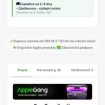
🚚
Expedice za 2–4 dny
– Zásilkovna - výdejní místo
(Doručení za 2–3 prac. dní)
✓
↩
Doprava zdarma od 599 Kč
30 dní na vrácení zboží
★
☎
Originální Apple produkty
Zákaznická podpora
Popis
Parametry
Hodnocení
18
1