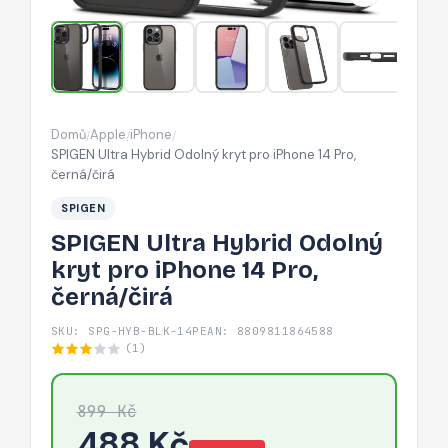
iPhone
14
Pro,
černá/
čirá
Domů
Apple
iPhone
/
/
/
SPIGEN Ultra Hybrid Odolný kryt pro iPhone 14 Pro,
černá/čirá
SPIGEN
SPIGEN Ultra Hybrid Odolný
kryt pro iPhone 14 Pro,
černá/čirá
SKU: SPG-HYB-BLK-14P
EAN: 8809811864588
(1)
899 Kč
488 Kč