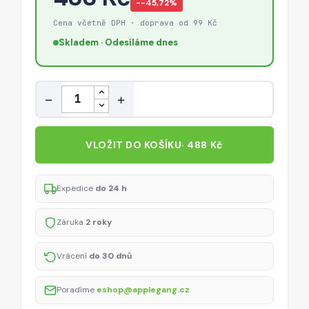
−-45,72%
Cena včetně DPH · doprava od 99 Kč
Skladem · Odesíláme dnes
Množství
−
+
VLOŽIT DO KOŠÍKU
· 488 Kč
Expedice
do 24 h
Záruka
2 roky
Vrácení
do 30 dnů
Poradíme
eshop@applegang.cz