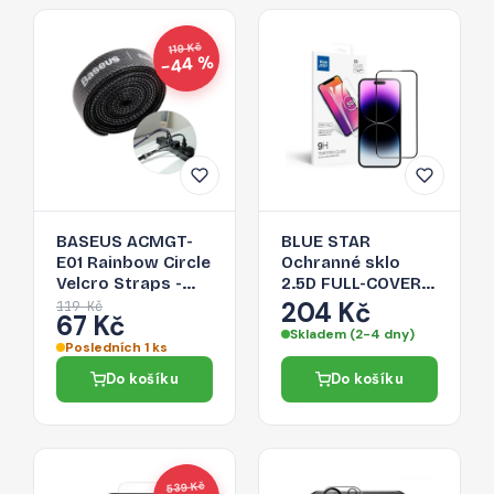
119 Kč
−44 %
BASEUS ACMGT-
BLUE STAR
E01 Rainbow Circle
Ochranné sklo
Velcro Straps -
2.5D FULL-COVER
páska na suchý zip
0.3mm pro iPhone
204 Kč
119 Kč
67 Kč
pro organizaci
14 Pro, černý
Skladem (2-4 dny)
kabelů, 1m, černá
rámeček
Posledních 1 ks
Do košíku
Do košíku
539 Kč