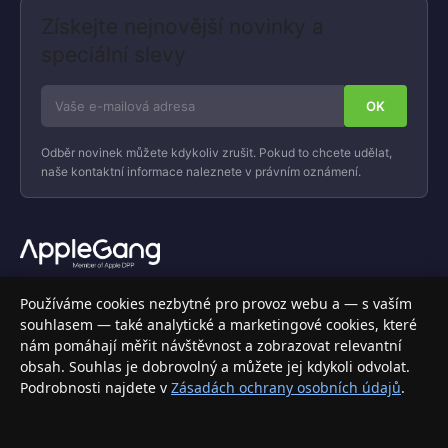
Získejte nejnovější novinky a
speciální slevy
Odběr novinek můžete kdykoliv zrušit. Pokud to chcete udělat,
naše kontaktní informace naleznete v právním oznámení.
Váš specializovaný obchod s Apple produkty, příslušenstvím a
Používáme cookies nezbytné pro provoz webu a — s vaším
elektronikou. Nakupujte bezpečně a s jistotou.
souhlasem — také analytické a marketingové cookies, které
nám pomáhají měřit návštěvnost a zobrazovat relevantní
INFORMACE
obsah. Souhlas je dobrovolný a můžete jej kdykoli odvolat.
Podrobnosti najdete v
Zásadách ochrany osobních údajů
.
Doprava a doručení
Způsoby platby