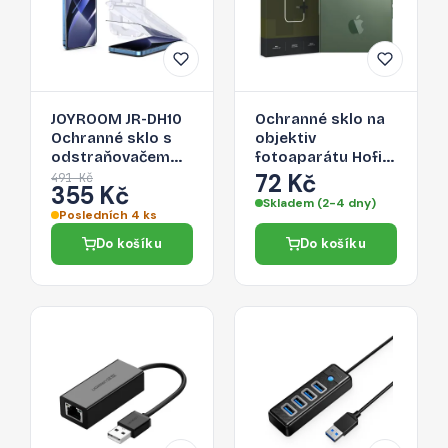
JOYROOM JR-DH10
Ochranné sklo na
Ochranné sklo s
objektiv
odstraňovačem
fotoaparátu Hofi
prachu 2.5D FULL-
Cam Pro+ Apple
72 Kč
491 Kč
355 Kč
COVER 0.33mm
iPhone 14 Pro/14
Skladem (2-4 dny)
pro iPhone 14 Pro,
Pro Max - čiré
Posledních 4 ks
montážní rámeček
Do košíku
Do košíku