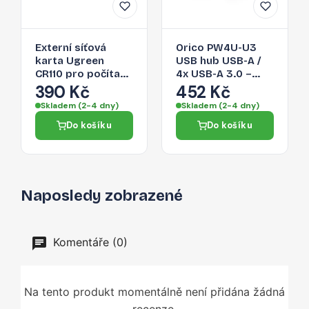
Externí síťová
Orico PW4U-U3
karta Ugreen
USB hub USB-A /
CR110 pro počítač
4x USB-A 3.0 –
a chytrý telefon -
černá
390 Kč
452 Kč
černá
Skladem (2-4 dny)
Skladem (2-4 dny)
Do košíku
Do košíku
Naposledy zobrazené
Komentáře (0)
Na tento produkt momentálně není přidána žádná