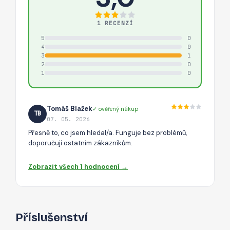
1 RECENZÍ
5
0
4
0
3
1
2
0
1
0
Tomáš Blažek
✓ ověřený nákup
TB
07. 05. 2026
Přesně to, co jsem hledal/a. Funguje bez problémů,
doporučuji ostatním zákazníkům.
Zobrazit všech 1 hodnocení →
Příslušenství