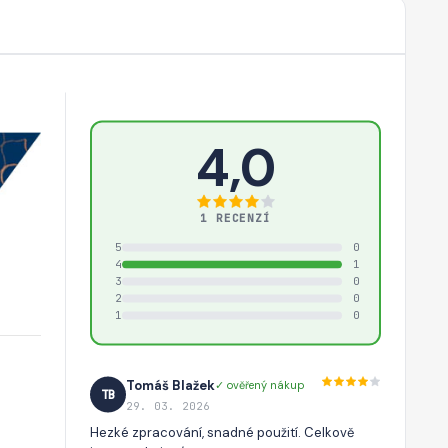
4,0
1 RECENZÍ
5
0
4
1
3
0
2
0
1
0
Tomáš Blažek
✓ ověřený nákup
TB
29. 03. 2026
Hezké zpracování, snadné použití. Celkově