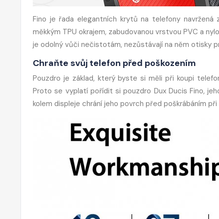
Fino je řada elegantních krytů na telefony navržená
měkkým TPU okrajem, zabudovanou vrstvou PVC a nylonov
je odolný vůči nečistotám, nezůstávají na něm otisky pr
Chraňte svůj telefon před poškozením
Pouzdro je základ, který byste si měli při koupi telefo
Proto se vyplatí pořídit si pouzdro Dux Ducis Fino, je
kolem displeje chrání jeho povrch před poškrábáním při 