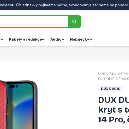
volenou. Objednávky přijímáme běžně, expedovat je začneme od pondělí 
y
Kabely a redukce
Audio
Nabíječky
Domů
Apple
iPho
/
/
DUX DUCIS Fino Se
DUX DUCIS
DUX DU
kryt s 
14 Pro,