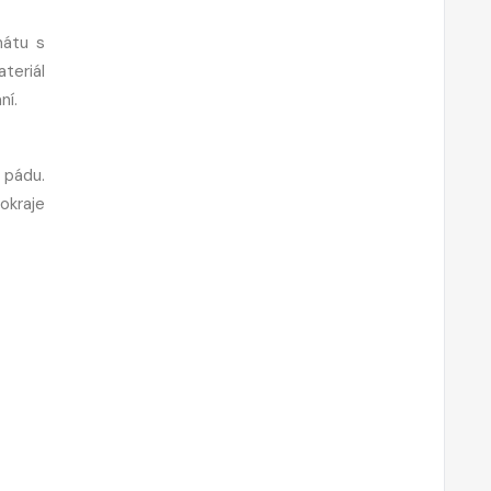
nátu s
teriál
ní.
 pádu.
okraje