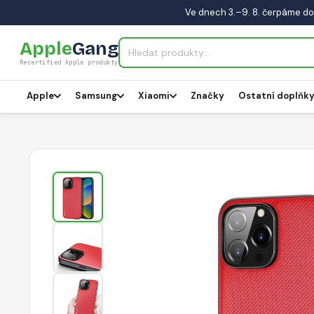
Ve dnech 3.–9. 8. čerpáme do
Apple
Gang
Recertified Apple produkty
Apple
Samsung
Xiaomi
Značky
Ostatní doplňk