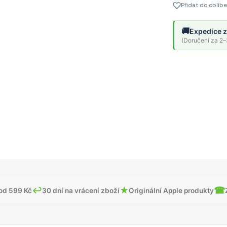
Přidat do oblíb
🚚
Expedice z
(Doručení za 2–3
↩
★
☎
od 599 Kč
30 dní na vrácení zboží
Originální Apple produkty