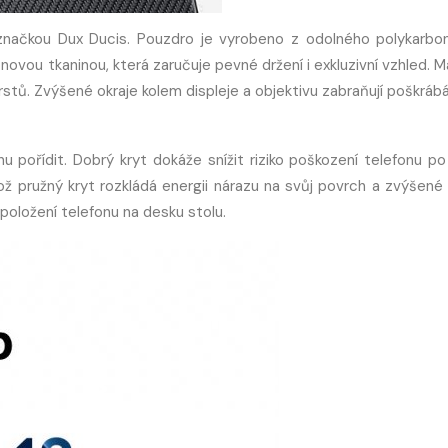
 značkou Dux Ducis. Pouzdro je vyrobeno z odolného polykarbo
ou tkaninou, která zaručuje pevné držení i exkluzivní vzhled. Ma
stů. Zvýšené okraje kolem displeje a objektivu zabraňují poškrábá
nu pořídit. Dobrý kryt dokáže snížit riziko poškození telefonu po
hož pružný kryt rozkládá energii nárazu na svůj povrch a zvýšené 
položení telefonu na desku stolu.