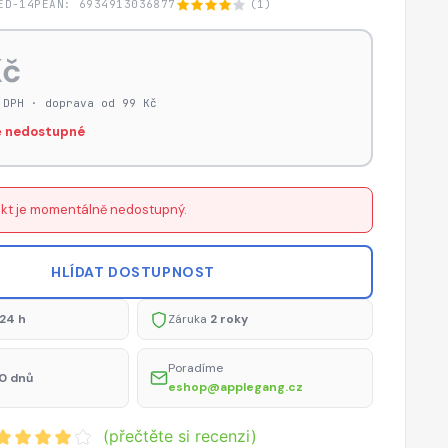
ED-14P
EAN: 6934913036877
(1)
Kč
 DPH · doprava od 99 Kč
 nedostupné
kt je momentálně nedostupný.
HLÍDAT DOSTUPNOST
24 h
Záruka
2 roky
Poradíme
0 dnů
eshop@applegang.cz
(přečtěte si recenzi)