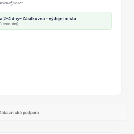
ených
Sdílet
a 2–4 dny
– Zásilkovna - výdejní místo
 prac. dní)
Zákaznická podpora