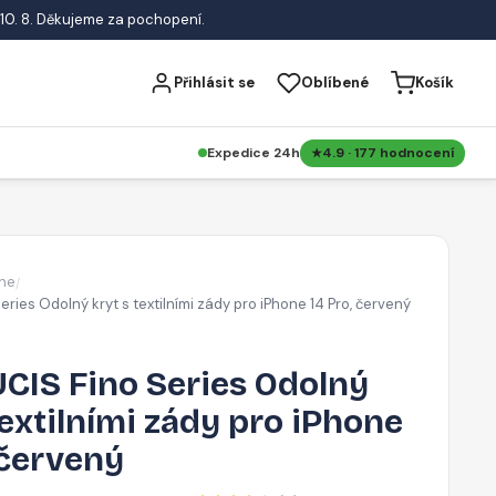
10. 8. Děkujeme za pochopení.
Přihlásit se
Oblíbené
Košík
Expedice 24h
4.9 · 177 hodnocení
ne
/
ries Odolný kryt s textilními zády pro iPhone 14 Pro, červený
CIS Fino Series Odolný
textilními zády pro iPhone
 červený