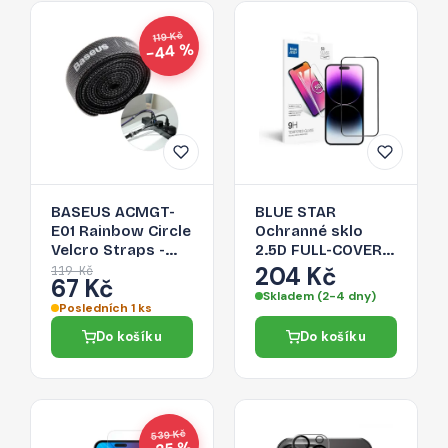
119 Kč
−44 %
BASEUS ACMGT-
BLUE STAR
E01 Rainbow Circle
Ochranné sklo
Velcro Straps -
2.5D FULL-COVER
páska na suchý zip
0.3mm pro iPhone
204 Kč
119 Kč
67 Kč
pro organizaci
14 Pro, černý
Skladem (2-4 dny)
kabelů, 1m, černá
rámeček
Posledních 1 ks
Do košíku
Do košíku
539 Kč