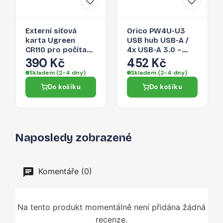
Externí síťová
Orico PW4U-U3
karta Ugreen
USB hub USB-A /
CR110 pro počítač
4x USB-A 3.0 –
a chytrý telefon -
černá
390 Kč
452 Kč
černá
Skladem (2-4 dny)
Skladem (2-4 dny)
Do košíku
Do košíku
Naposledy zobrazené
Komentáře (0)
Na tento produkt momentálně není přidána žádná
recenze.