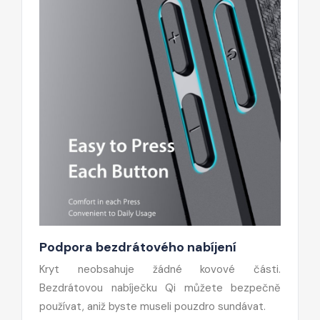
Podpora bezdrátového nabíjení
Kryt neobsahuje žádné kovové části.
Bezdrátovou nabíječku Qi můžete bezpečně
používat, aniž byste museli pouzdro sundávat.