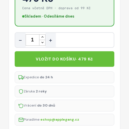
Cena včetně DPH · doprava od 99 Kč
Skladem · Odesíláme dnes
Množství
−
+
VLOŽIT DO KOŠÍKU
· 479 Kč
Expedice
do 24 h
Záruka
2 roky
Vrácení
do 30 dnů
Poradíme
eshop@applegang.cz