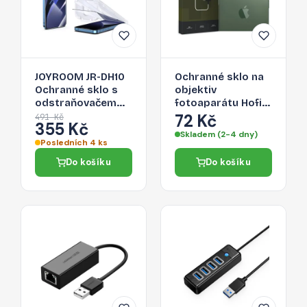
JOYROOM JR-DH10
Ochranné sklo na
Ochranné sklo s
objektiv
odstraňovačem
fotoaparátu Hofi
prachu 2.5D FULL-
Cam Pro+ Apple
72 Kč
491 Kč
355 Kč
COVER 0.33mm
iPhone 14 Pro/14
Skladem (2-4 dny)
pro iPhone 14 Pro,
Pro Max - čiré
Posledních 4 ks
montážní rámeček
Do košíku
Do košíku