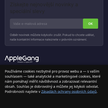
Získejte nejnovější novinky a
speciální slevy
Odběr novinek můžete kdykoliv zrušit. Pokud to chcete udělat,
naše kontaktní informace naleznete v právním oznámení.
Váš specializovaný obchod s Apple produkty, příslušenstvím a
Používáme cookies nezbytné pro provoz webu a — s vaším
elektronikou. Nakupujte bezpečně a s jistotou.
souhlasem — také analytické a marketingové cookies, které
nám pomáhají měřit návštěvnost a zobrazovat relevantní
INFORMACE
obsah. Souhlas je dobrovolný a můžete jej kdykoli odvolat.
Podrobnosti najdete v
Zásadách ochrany osobních údajů
.
Doprava a doručení
Způsoby platby
Obchodní podmínky