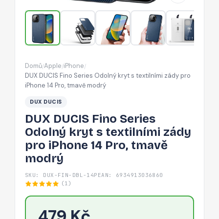
s
textilními
zády
pro
iPhone
Domů
Apple
iPhone
/
/
/
14
DUX DUCIS Fino Series Odolný kryt s textilními zády pro
Pro,
iPhone 14 Pro, tmavě modrý
tmavě
DUX DUCIS
modrý
DUX DUCIS Fino Series
Odolný kryt s textilními zády
pro iPhone 14 Pro, tmavě
modrý
SKU: DUX-FIN-DBL-14P
EAN: 6934913036860
(1)
479 Kč