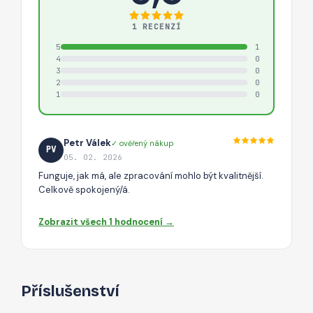
1 RECENZÍ
5
1
4
0
3
0
2
0
1
0
Petr Válek
✓ ověřený nákup
PV
05. 02. 2026
Funguje, jak má, ale zpracování mohlo být kvalitnější.
Celkově spokojený/á.
Zobrazit všech 1 hodnocení →
Příslušenství