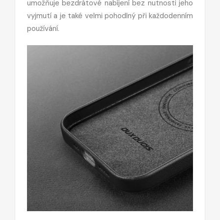
umožňuje bezdrátové nabíjení bez nutnosti jeho
vyjmutí a je také velmi pohodlný při každodenním
používání.