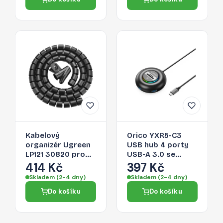
Kabelový
Orico YXR5-C3
organizér Ugreen
USB hub 4 porty
LP121 30820 pro
USB-A 3.0 se
kabely - černá
čtečkou SD a
414 Kč
397 Kč
microSD 0,3 m –
Skladem (2-4 dny)
Skladem (2-4 dny)
černý
Do košíku
Do košíku