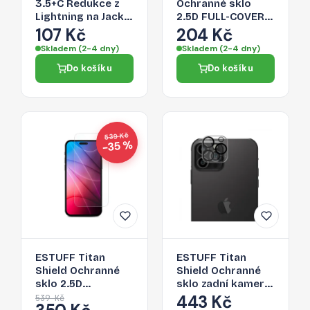
3.5+C Redukce z
Ochranné sklo
Lightning na Jack
2.5D FULL-COVER
3,5/Lightning,
0.3mm pro iPhone
107 Kč
204 Kč
stříbrná
14 Pro, černý
Skladem (2-4 dny)
Skladem (2-4 dny)
rámeček
Do košíku
Do košíku
539 Kč
−35 %
ESTUFF Titan
ESTUFF Titan
Shield Ochranné
Shield Ochranné
sklo 2.5D
sklo zadní kamery
STANDARD
2.5D FULL-COVER
443 Kč
539 Kč