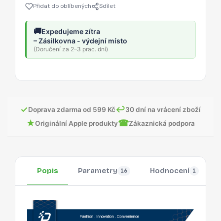
Přidat do oblíbených
Sdílet
🚚
Expedujeme zítra
– Zásilkovna - výdejní místo
(Doručení za 2–3 prac. dní)
✓
↩
Doprava zdarma od 599 Kč
30 dní na vrácení zboží
★
☎
Originální Apple produkty
Zákaznická podpora
Popis
Parametry
Hodnocení
16
1