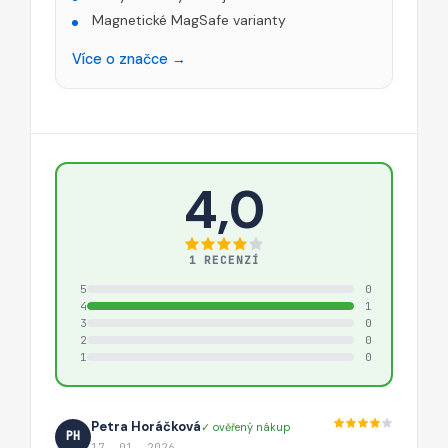
Magnetické MagSafe varianty
Více o značce →
4,0
1 RECENZÍ
5
0
4
1
3
0
2
0
1
0
Petra Horáčková
✓ ověřený nákup
PH
17. 01. 2026