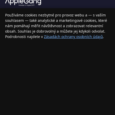
Váš specializovaný obchod s Apple produkty, příslušenstvím a
Používáme cookies nezbytné pro provoz webu a — s vaším
elektronikou. Nakupujte bezpečně a s jistotou.
souhlasem — také analytické a marketingové cookies, které
nám pomáhají měřit návštěvnost a zobrazovat relevantní
INFORMACE
obsah. Souhlas je dobrovolný a můžete jej kdykoli odvolat.
Podrobnosti najdete v
Zásadách ochrany osobních údajů
.
Doprava a doručení
Způsoby platby
Obchodní podmínky
Ochrana osobních údajů
Vrácení zboží a reklamace
KONTAKT
eshop@applegang.cz
Po–Pá: 9:00–18:00
Napište nám