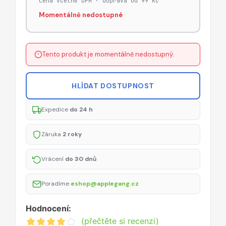
Cena včetně DPH · doprava od 99 Kč
Momentálně nedostupné
Tento produkt je momentálně nedostupný.
HLÍDAT DOSTUPNOST
Expedice
do 24 h
Záruka
2 roky
Vrácení
do 30 dnů
Poradíme
eshop@applegang.cz
Hodnocení:
(přečtěte si recenzi)