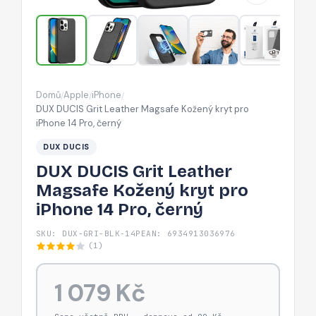
kryt
pro
iPhone
14
Pro,
Domů
Apple
iPhone
/
/
/
černý
DUX DUCIS Grit Leather Magsafe Kožený kryt pro
iPhone 14 Pro, černý
DUX DUCIS
DUX DUCIS Grit Leather
Magsafe Kožený kryt pro
iPhone 14 Pro, černý
SKU: DUX-GRI-BLK-14P
EAN: 6934913036976
(1)
1 079 Kč