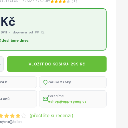
RA-I14
EAN: 6956116767587
(1)
 Kč
 DPH · doprava od 99 Kč
Odesíláme dnes
+
VLOŽIT DO KOŠÍKU
· 299 Kč
24 h
Záruka
2 roky
Poradíme
0 dnů
eshop@applegang.cz
(přečtěte si recenzi)
ených
Sdílet