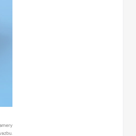
kamery
 vazbu.