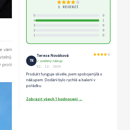
1 RECENZÍ
5
0
4
1
3
0
2
0
1
0
se vám
Tereza Nováková
telný.
TN
✓ ověřený nákup
 proti
02. 12. 2025
Produkt funguje skvěle, jsem spokojený/á s
nákupem. Dodání bylo rychlé a balení v
pořádku.
Zobrazit všech 1 hodnocení →