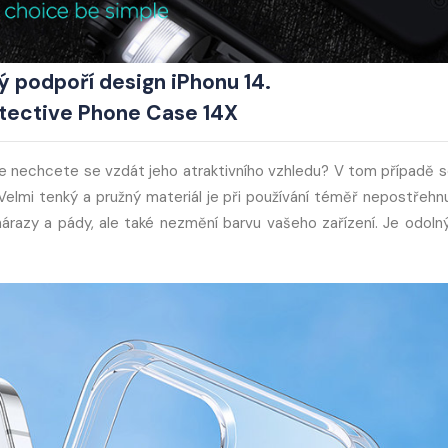
ý podpoří design iPhonu 14.
tective Phone Case 14X
ale nechcete se vzdát jeho atraktivního vzhledu? V tom případě 
elmi tenký a pružný materiál je při používání téměř nepostřehnu
nárazy a pády, ale také nezmění barvu vašeho zařízení. Je odolný