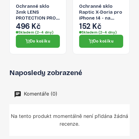
Ochranné sklo
Ochranné sklo
3mk LENS
Raptic X-Doria pro
PROTECTION PRO
iPhone 14 - na
pro iPhone 14 -
zadní fotoaparát
496 Kč
152 Kč
stříbrná
(2x)
Skladem (2-4 dny)
Skladem (2-4 dny)
Do košíku
Do košíku
Naposledy zobrazené
Komentáře (0)
Na tento produkt momentálně není přidána žádná
recenze.