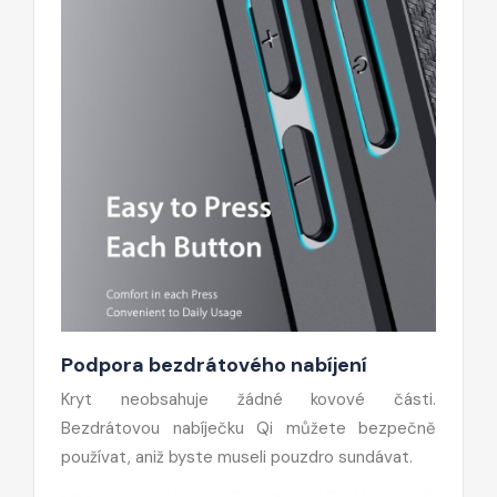
Podpora bezdrátového nabíjení
Kryt neobsahuje žádné kovové části.
Bezdrátovou nabíječku Qi můžete bezpečně
používat, aniž byste museli pouzdro sundávat.