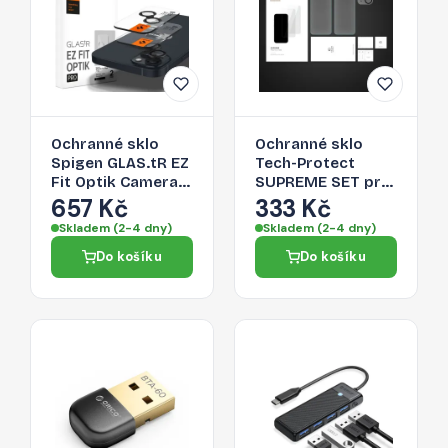
Ochranné sklo
Ochranné sklo
Spigen GLAS.tR EZ
Tech-Protect
Fit Optik Camera
SUPREME SET pro
Protector pro
iPhone 14 - čiré
657 Kč
333 Kč
iPhone 14 / Plus / 15
Skladem (2-4 dny)
Skladem (2-4 dny)
/ Plus - black
Do košíku
Do košíku