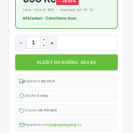
−-26,93%
Cena včetně DPH · doprava od 99 Kč
Skladem · Odesíláme dnes
Množství
−
+
VLOŽIT DO KOŠÍKU
· 350 Kč
Expedice
do 24 h
Záruka
2 roky
Vrácení
do 30 dnů
Poradíme
eshop@applegang.cz