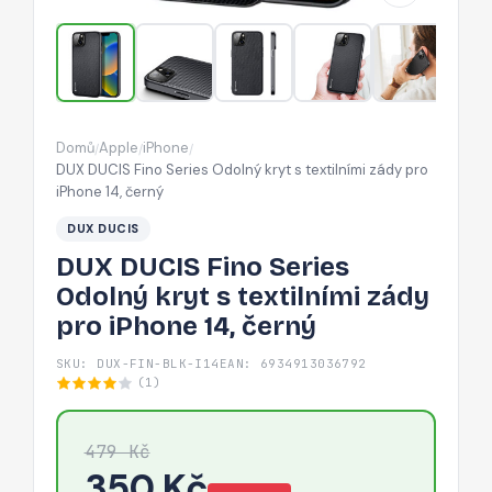
s
textilními
zády
pro
iPhone
Domů
Apple
iPhone
/
/
/
14,
DUX DUCIS Fino Series Odolný kryt s textilními zády pro
černý
iPhone 14, černý
DUX DUCIS
DUX DUCIS Fino Series
Odolný kryt s textilními zády
pro iPhone 14, černý
SKU: DUX-FIN-BLK-I14
EAN: 6934913036792
(1)
479 Kč
350 Kč