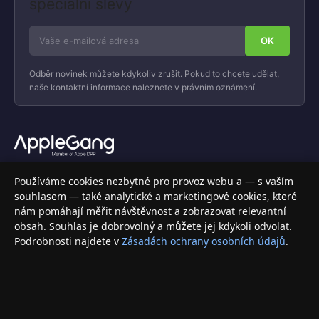
speciální slevy
Odběr novinek můžete kdykoliv zrušit. Pokud to chcete udělat,
naše kontaktní informace naleznete v právním oznámení.
Váš specializovaný obchod s Apple produkty, příslušenstvím a
Používáme cookies nezbytné pro provoz webu a — s vaším
elektronikou. Nakupujte bezpečně a s jistotou.
souhlasem — také analytické a marketingové cookies, které
nám pomáhají měřit návštěvnost a zobrazovat relevantní
INFORMACE
obsah. Souhlas je dobrovolný a můžete jej kdykoli odvolat.
Podrobnosti najdete v
Zásadách ochrany osobních údajů
.
Doprava a doručení
Způsoby platby
Obchodní podmínky
Ochrana osobních údajů