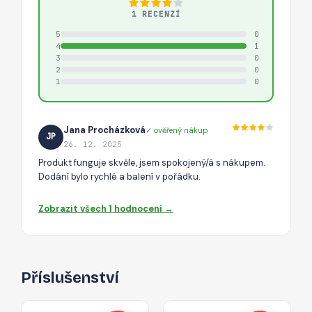
1 RECENZÍ
5
0
4
1
3
0
2
0
1
0
Jana Procházková
✓ ověřený nákup
JP
26. 12. 2025
Produkt funguje skvěle, jsem spokojený/á s nákupem.
Dodání bylo rychlé a balení v pořádku.
Zobrazit všech 1 hodnocení →
Příslušenství