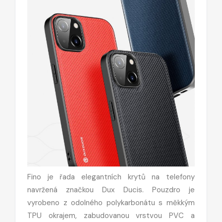
Fino je řada elegantních krytů na telefony
navržená značkou Dux Ducis. Pouzdro je
vyrobeno z odolného polykarbonátu s měkkým
TPU okrajem, zabudovanou vrstvou PVC a