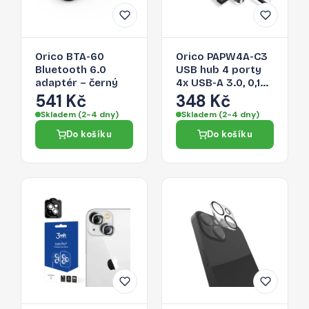
Orico BTA-60
Orico PAPW4A-C3
Bluetooth 6.0
USB hub 4 porty
adaptér – černý
4x USB-A 3.0, 0,15
m – černý
541 Kč
348 Kč
Skladem (2-4 dny)
Skladem (2-4 dny)
Do košíku
Do košíku