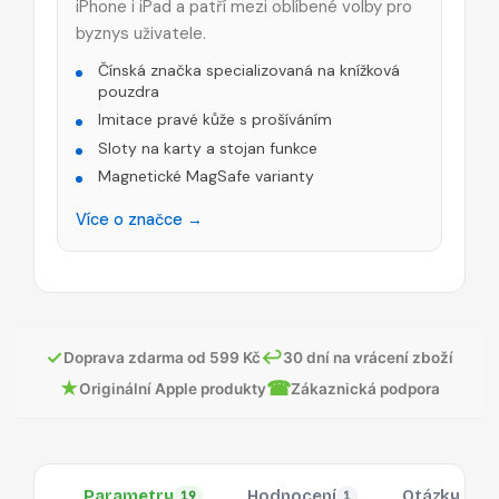
iPhone i iPad a patří mezi oblíbené volby pro
byznys uživatele.
Čínská značka specializovaná na knížková
pouzdra
Imitace pravé kůže s prošíváním
Sloty na karty a stojan funkce
Magnetické MagSafe varianty
Více o značce →
✓
↩
Doprava zdarma od 599 Kč
30 dní na vrácení zboží
★
☎
Originální Apple produkty
Zákaznická podpora
Parametry
Hodnocení
Otázky
19
1