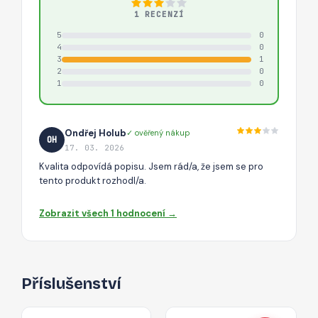
1 RECENZÍ
5
0
4
0
3
1
2
0
1
0
Ondřej Holub
✓ ověřený nákup
OH
17. 03. 2026
Kvalita odpovídá popisu. Jsem rád/a, že jsem se pro
tento produkt rozhodl/a.
Zobrazit všech 1 hodnocení →
Příslušenství