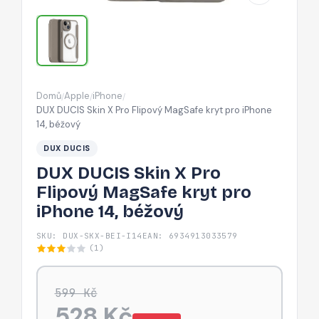
MagSafe
kryt
pro
iPhone
14,
Domů
Apple
iPhone
/
/
/
béžový
DUX DUCIS Skin X Pro Flipový MagSafe kryt pro iPhone
14, béžový
DUX DUCIS
DUX DUCIS Skin X Pro
Flipový MagSafe kryt pro
iPhone 14, béžový
SKU: DUX-SKX-BEI-I14
EAN: 6934913033579
(1)
599 Kč
528 Kč