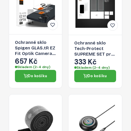
Ochranné sklo
Ochranné sklo
Spigen GLAS.tR EZ
Tech-Protect
Fit Optik Camera
SUPREME SET pro
Protector pro
657 Kč
iPhone 14 - čiré
333 Kč
iPhone 14 / Plus / 15
Skladem (2-4 dny)
Skladem (2-4 dny)
/ Plus - black
Do košíku
Do košíku