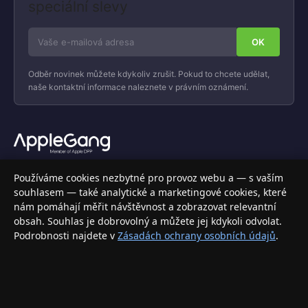
speciální slevy
Odběr novinek můžete kdykoliv zrušit. Pokud to chcete udělat,
naše kontaktní informace naleznete v právním oznámení.
Váš specializovaný obchod s Apple produkty, příslušenstvím a
Používáme cookies nezbytné pro provoz webu a — s vaším
elektronikou. Nakupujte bezpečně a s jistotou.
souhlasem — také analytické a marketingové cookies, které
nám pomáhají měřit návštěvnost a zobrazovat relevantní
INFORMACE
obsah. Souhlas je dobrovolný a můžete jej kdykoli odvolat.
Podrobnosti najdete v
Zásadách ochrany osobních údajů
.
Doprava a doručení
Způsoby platby
Obchodní podmínky
Ochrana osobních údajů