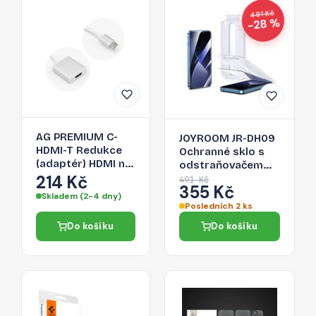
491 Kč
−28 %
AG PREMIUM C-
JOYROOM JR-DH09
HDMI-T Redukce
Ochranné sklo s
(adaptér) HDMI na
odstraňovačem
USB-C 3.1, délka
214 Kč
prachu 2.5D FULL-
491 Kč
355 Kč
17cm, bílo-stříbrná
COVER 0.33mm
Skladem (2-4 dny)
pro iPhone 14,
Posledních 2 ks
montážní rámeček
Do košíku
Do košíku