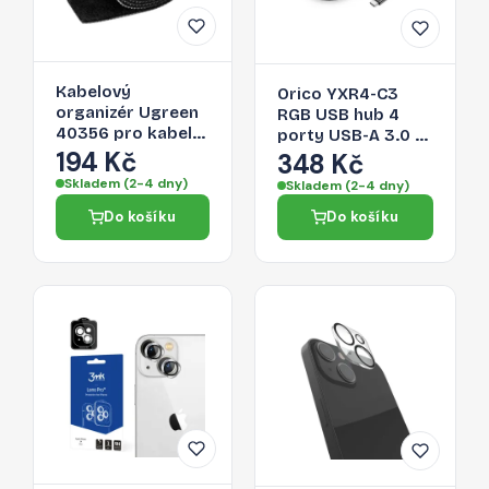
Kabelový
Orico YXR4-C3
organizér Ugreen
RGB USB hub 4
40356 pro kabely
porty USB-A 3.0 s
- černá
194 Kč
audio/mikrofonním
348 Kč
portem 0,3 m –
Skladem (2-4 dny)
Skladem (2-4 dny)
černý
Do košíku
Do košíku