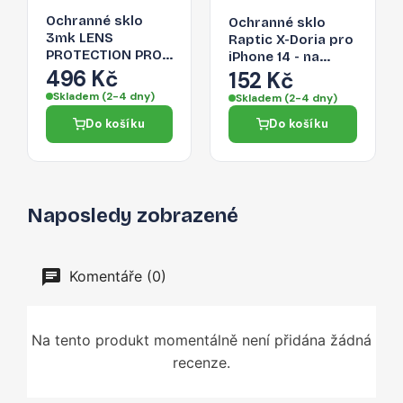
Ochranné sklo
Ochranné sklo
3mk LENS
Raptic X-Doria pro
PROTECTION PRO
iPhone 14 - na
pro iPhone 14 -
496 Kč
zadní fotoaparát
152 Kč
stříbrná
(2x)
Skladem (2-4 dny)
Skladem (2-4 dny)
Do košíku
Do košíku
Naposledy zobrazené
Komentáře (0)
Na tento produkt momentálně není přidána žádná
recenze.