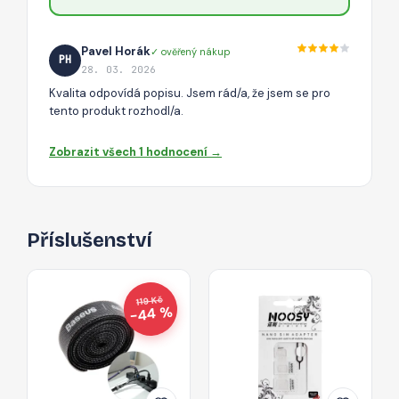
Pavel Horák
✓ ověřený nákup
PH
28. 03. 2026
Kvalita odpovídá popisu. Jsem rád/a, že jsem se pro
tento produkt rozhodl/a.
Zobrazit všech 1 hodnocení →
Příslušenství
119 Kč
−44 %