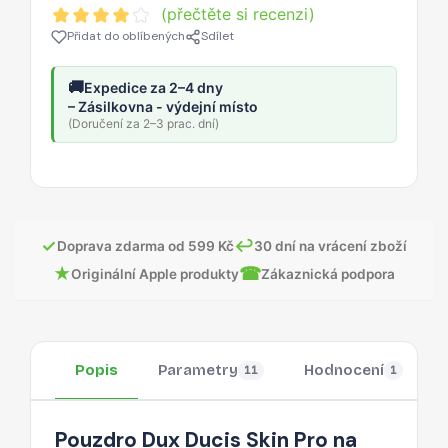
(přečtěte si recenzi)
Přidat do oblíbených
Sdílet
🚚
Expedice za 2–4 dny
– Zásilkovna - výdejní místo
(Doručení za 2–3 prac. dní)
✓
↩
Doprava zdarma od 599 Kč
30 dní na vrácení zboží
★
☎
Originální Apple produkty
Zákaznická podpora
Popis
Parametry
Hodnocení
11
1
Pouzdro Dux Ducis Skin Pro na