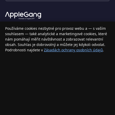
Váš specializovaný obchod s Apple produkty, příslušenstvím a
Používáme cookies nezbytné pro provoz webu a — s vaším
elektronikou. Nakupujte bezpečně a s jistotou.
souhlasem — také analytické a marketingové cookies, které
nám pomáhají měřit návštěvnost a zobrazovat relevantní
INFORMACE
obsah. Souhlas je dobrovolný a můžete jej kdykoli odvolat.
Podrobnosti najdete v
Zásadách ochrany osobních údajů
.
Doprava a doručení
Způsoby platby
Obchodní podmínky
Ochrana osobních údajů
Vrácení zboží a reklamace
KONTAKT
eshop@applegang.cz
Po–Pá: 9:00–18:00