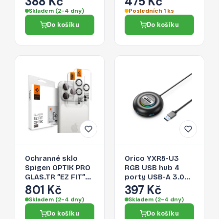
388 Kč
475 Kč
16 Pro, montážní
Skladem (2-4 dny)
Posledních 1 ks
rámeček, 1ks
Do košíku
Do košíku
Ochranné sklo
Orico YXR5-U3
Spigen OPTIK PRO
RGB USB hub 4
GLAS.TR ”EZ FIT”
porty USB-A 3.0
pro iPhone 16 Pro /
se čtečkou SD a
801 Kč
397 Kč
17 Pro - stříbrná
microSD karet 0,3
Skladem (2-4 dny)
Skladem (2-4 dny)
m – černý
Do košíku
Do košíku