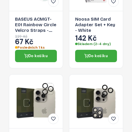
BASEUS ACMGT-
Noosa SIM Card
E01 Rainbow Circle
Adapter Set + Key
Velcro Straps -
- White
páska na suchý zip
142 Kč
119 Kč
67 Kč
pro organizaci
Skladem (2-4 dny)
kabelů, 1m, černá
Posledních 1 ks
Do košíku
Do košíku