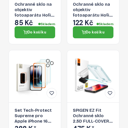
Ochranné sklo na
Ochranné sklo na
objektiv
objektiv
fotoaparátu Hofi
fotoaparátu Hofi
Cam Pro+ Apple
Camring Pro+
85 Kč
122 Kč
Skladem
Skladem
iPhone 16 Pro / 16
Apple iPhone 16
Pro Max - čiré
Pro / 16 Pro Max -
Do košíku
Do košíku
černá
Set Tech-Protect
SPIGEN EZ Fit
Supreme pro
Ochranné sklo
Apple iPhone 16
2.5D FULL-COVER
Pro Clear [3 PACK]
0.3mm pro iPhone