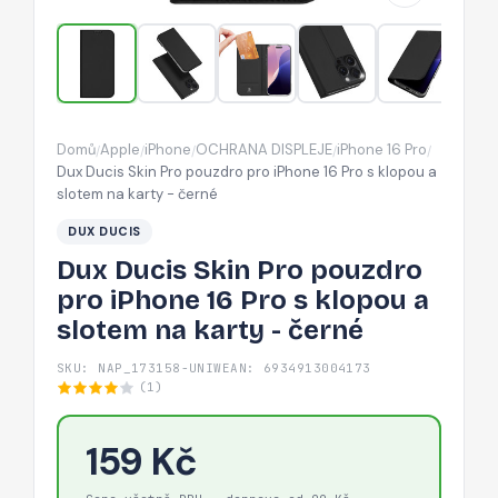
iPhone
16
Pro
s
klopou
Domů
Apple
iPhone
OCHRANA DISPLEJE
iPhone 16 Pro
/
/
/
/
/
a
Dux Ducis Skin Pro pouzdro pro iPhone 16 Pro s klopou a
slotem
slotem na karty - černé
na
DUX DUCIS
karty
Dux Ducis Skin Pro pouzdro
-
pro iPhone 16 Pro s klopou a
černé
slotem na karty - černé
SKU: NAP_173158-UNIW
EAN: 6934913004173
(1)
159 Kč