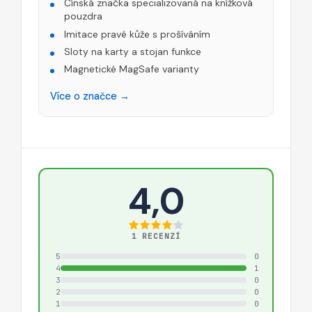
Čínská značka specializovaná na knížková
pouzdra
Imitace pravé kůže s prošíváním
Sloty na karty a stojan funkce
Magnetické MagSafe varianty
Více o značce →
4,0
1 RECENZÍ
5
0
4
1
3
0
2
0
1
0