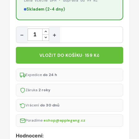
Cena včetně DPH · doprava od 99 Kč
Skladem (2-4 dny)
Množství
−
+
VLOŽIT DO KOŠÍKU
· 159 Kč
Expedice
do 24 h
Záruka
2 roky
Vrácení
do 30 dnů
Poradíme
eshop@applegang.cz
Hodnocení: