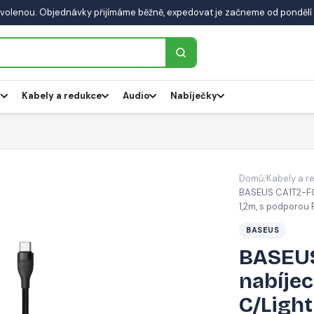
volenou. Objednávky přijímáme běžně, expedovat je začneme od pondělí 
y
Kabely a redukce
Audio
Nabíječky
Domů
Kabely a r
/
BASEUS CA1T2-F01
1,2m, s podporou 
BASEUS
BASEUS
nabíjec
C/Light