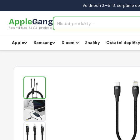
Ve dnech 3.–9. 8. čerpáme do
Apple
Gang
Recertified Apple produkty
Apple
Samsung
Xiaomi
Značky
Ostatní doplňk