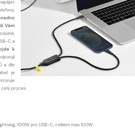
napájet
elefony,
 snadno
ží Vám
odolné,
USB-C a
ojde k
odporují
) a dle
abel je
toruje
o celý proces.
 Lightning, 100W pro USB-C, celkem max.100W