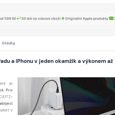
↩
★
☎
od 599 Kč
30 dní na vrácení zboží
Originální Apple produkty
Otázky
Padu a iPhonu v jeden okamžik a výkonem až
terý je
ok Pro
 CA1T2-
abíjecí
hybět v