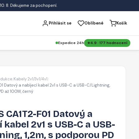
10. 8. Děkujeme za pochopení.
Přihlásit se
Oblíbené
Košík
Expedice 24h
4.9 · 177 hodnocení
edukce
Kabely 2v1/3v1/4v1
/
/
 Datový a nabíjecí kabel 2v1 s USB-C a USB-C/Lightning,
PD až 100W, černý
 CA1T2-F01 Datový a
í kabel 2v1 s USB-C a USB-
ning, 1,2m, s podporou PD