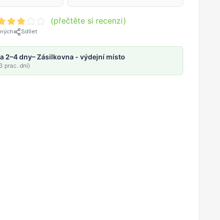
(přečtěte si recenzi)
ených
Sdílet
a 2–4 dny
– Zásilkovna - výdejní místo
 prac. dní)