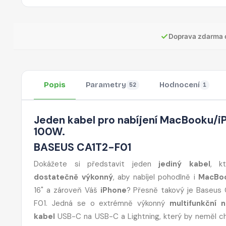
✓
Doprava zdarma 
Popis
Parametry
Hodnocení
52
1
Jeden kabel pro nabíjení MacBooku/i
100W.
BASEUS CA1T2-F01
Dokážete si představit jeden
jediný kabel
, k
dostatečně výkonný
, aby nabíjel pohodlně i
MacBo
16" a zároveň Váš
iPhone
? Přesně takový je Baseus
F01. Jedná se o extrémně výkonný
multifunkční n
kabel
USB-C na USB-C a Lightning, který by neměl c