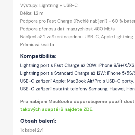
Výstupy: Lightning + USB-C
Délka: 1,2 m
Podpora pro Fast Charge (Rychlé nabíjení) - 60 % bate
Podpora přenosu dat: max.rychlost 480 Mb/s
Nabíjení až 2 zařízení najednou: USB-C, Apple Lightning
Prémiová kvalita
Kompatibilita:
Lightning port s Fast Charge až 20W: iPhone 8/8+/X/XS/X
Lightning port s Standard Charge až 12W: iPhone 5/5S
USB-C zařízení Apple: MacBook Air/Pro s USB-C porty, 
USB-C zařízení ostatní: telefony Samsung, Huawei, Hon
Pro nabíjení MacBooku doporučujeme použít dosta
takových adaptérů najdete ZDE.
Obsah balení:
1x kabel 2v1