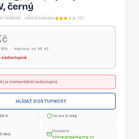
W, černý
2F-01B
EAN: 6953156206656
(1)
Kč
 DPH · doprava od 99 Kč
 nedostupné
kt je momentálně nedostupný.
HLÍDAT DOSTUPNOST
24 h
Záruka
2 roky
Poradíme
0 dnů
eshop@applegang.cz