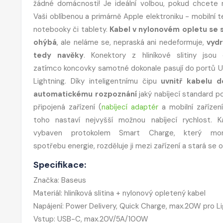
žádné domácnosti! Je ideální volbou, pokud chcete 
Vaši oblíbenou a primárně Apple elektroniku - mobilní t
notebooky či tablety.
Kabel v nylonovém opletu se
ohýbá
, ale neláme se, nepraská ani nedeformuje,
vydr
tedy navěky
. Konektory z hliníkové slitiny jsou 
zatímco koncovky samotné dokonale pasují do portů 
Lightning. Díky inteligentnímu čipu
uvnitř kabelu d
automatickému rozpoznání
jaký nabíjecí standard p
připojená zařízení (
nabíjecí adaptér
a mobilní zařízení
toho nastaví nejvyšší možnou nabíjecí rychlost. K
vybaven protokolem Smart Charge, který moni
spotřebu energie, rozděluje ji mezi zařízení a stará se 
Specifikace:
Značka: Baseus
Materiál: hliníková slitina + nylonový opletený kabel
Napájení: Power Delivery, Quick Charge, max.20W pro
Vstup: USB-C, max.20V/5A/100W