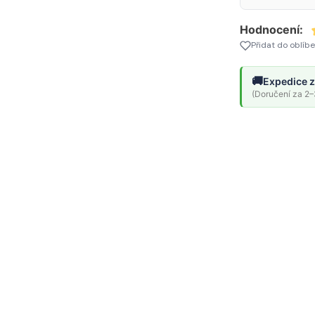
až
Hodnocení:
100W,
Přidat do oblíb
černý
🚚
Expedice z
(Doručení za 2–3