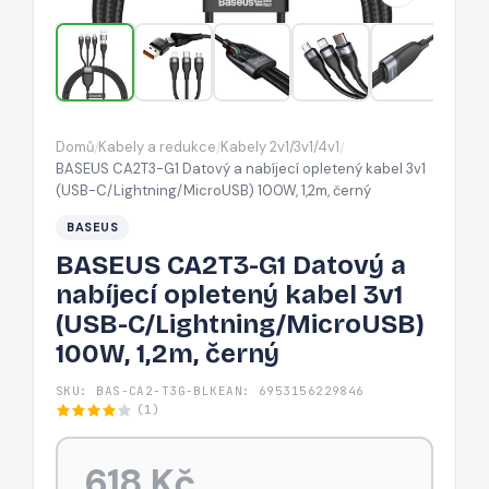
opletený
kabel
3v1
(USB-
C/Lightning/MicroUSB)
Domů
Kabely a redukce
Kabely 2v1/3v1/4v1
/
/
/
100W,
BASEUS CA2T3-G1 Datový a nabíjecí opletený kabel 3v1
1,2m,
(USB-C/Lightning/MicroUSB) 100W, 1,2m, černý
černý
BASEUS
BASEUS CA2T3-G1 Datový a
nabíjecí opletený kabel 3v1
(USB-C/Lightning/MicroUSB)
100W, 1,2m, černý
SKU: BAS-CA2-T3G-BLK
EAN: 6953156229846
(1)
618 Kč