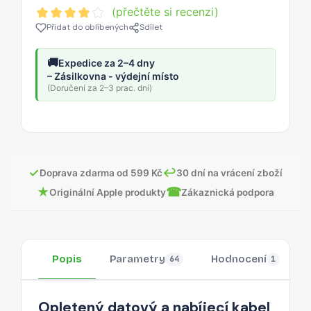
(přečtěte si recenzi)
Přidat do oblíbených
Sdílet
🚚
Expedice za 2–4 dny
– Zásilkovna - výdejní místo
(Doručení za 2–3 prac. dní)
✓
↩
Doprava zdarma od 599 Kč
30 dní na vrácení zboží
★
☎
Originální Apple produkty
Zákaznická podpora
Popis
Parametry
Hodnocení
64
1
Opletený datový a nabíjecí kabel