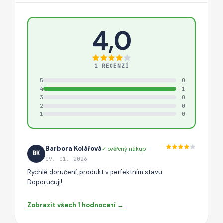
4,0
1 RECENZÍ
5
0
4
1
3
0
2
0
1
0
Barbora Kolářová
✓ ověřený nákup
BK
09. 01. 2026
Rychlé doručení, produkt v perfektním stavu.
Doporučuji!
Zobrazit všech 1 hodnocení →