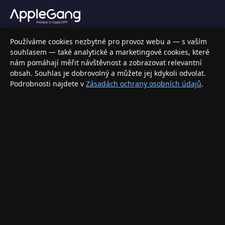
Váš specializovaný obchod s Apple produkty, příslušenstvím a
Používáme cookies nezbytné pro provoz webu a — s vaším
elektronikou. Nakupujte bezpečně a s jistotou.
souhlasem — také analytické a marketingové cookies, které
nám pomáhají měřit návštěvnost a zobrazovat relevantní
INFORMACE
obsah. Souhlas je dobrovolný a můžete jej kdykoli odvolat.
Podrobnosti najdete v
Zásadách ochrany osobních údajů
.
Doprava a doručení
Způsoby platby
Obchodní podmínky
Ochrana osobních údajů
Vrácení zboží a reklamace
KONTAKT
eshop@applegang.cz
Po–Pá: 9:00–18:00
Napište nám