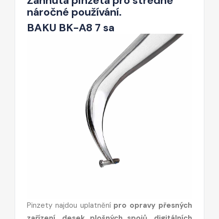
Zahnutá pinzeta pro středně
náročné používání.
BAKU BK-A8 7 sa
Pinzety najdou uplatnění
pro opravy přesných
zařízení, desek plošných spojů, digitálních