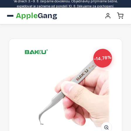
Ve dnech 3.–9. 8. čerpáme dovolenou. Objednávky přijímáme běžně,
expedovat je začneme od pondělí 10. 8. Děkujeme za pochopení.
Apple
Gang
-14,78%
BAKU
BK-
A8
7sa
-
Poloprofesionální