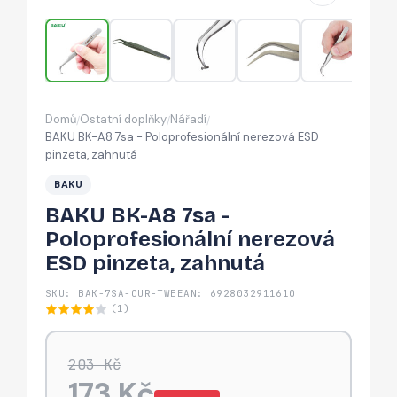
nerezová
ESD
pinzeta,
zahnutá
Domů
Ostatní doplňky
Nářadí
/
/
/
BAKU BK-A8 7sa - Poloprofesionální nerezová ESD
pinzeta, zahnutá
BAKU
BAKU BK-A8 7sa -
Poloprofesionální nerezová
ESD pinzeta, zahnutá
SKU: BAK-7SA-CUR-TWE
EAN: 6928032911610
(1)
203 Kč
173 Kč