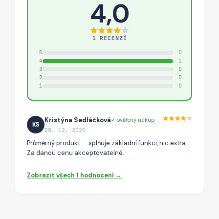
4,0
1 RECENZÍ
5
0
4
1
3
0
2
0
1
0
Kristýna Sedláčková
✓ ověřený nákup
KS
28. 12. 2025
Průměrný produkt — splňuje základní funkci, nic extra.
Za danou cenu akceptovatelné.
Zobrazit všech 1 hodnocení →