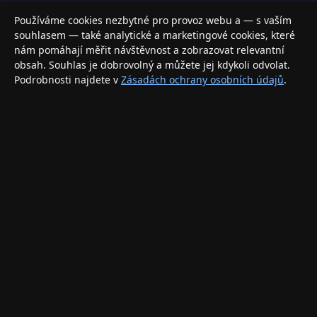
Váš specializovaný obchod s Apple produkty, příslušenstvím a
Používáme cookies nezbytné pro provoz webu a — s vaším
elektronikou. Nakupujte bezpečně a s jistotou.
souhlasem — také analytické a marketingové cookies, které
nám pomáhají měřit návštěvnost a zobrazovat relevantní
INFORMACE
obsah. Souhlas je dobrovolný a můžete jej kdykoli odvolat.
Podrobnosti najdete v
Zásadách ochrany osobních údajů
.
Doprava a doručení
Způsoby platby
Obchodní podmínky
Ochrana osobních údajů
Vrácení zboží a reklamace
KONTAKT
eshop@applegang.cz
Po–Pá: 9:00–18:00
Napište nám