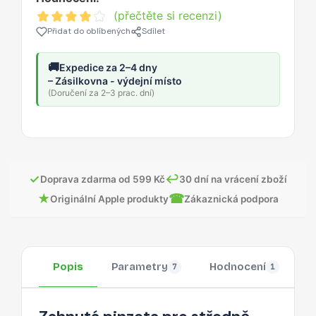
(přečtěte si recenzi)
Přidat do oblíbených
Sdílet
🚚
Expedice za 2–4 dny
– Zásilkovna - výdejní místo
(Doručení za 2–3 prac. dní)
✓
↩
Doprava zdarma od 599 Kč
30 dní na vrácení zboží
★
☎
Originální Apple produkty
Zákaznická podpora
Popis
Parametry
Hodnocení
O
7
1