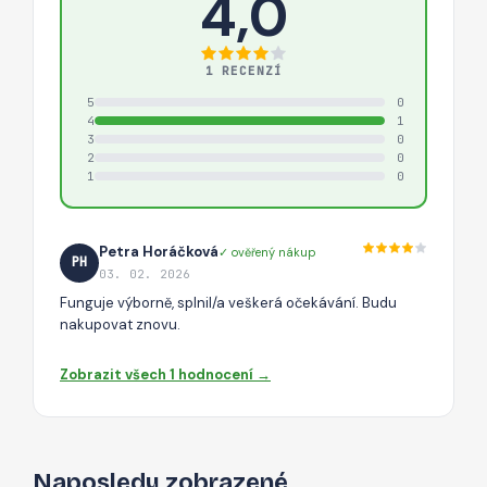
4,0
1 RECENZÍ
5
0
4
1
3
0
2
0
1
0
Petra Horáčková
✓ ověřený nákup
PH
03. 02. 2026
Funguje výborně, splnil/a veškerá očekávání. Budu
nakupovat znovu.
Zobrazit všech 1 hodnocení →
Naposledy zobrazené