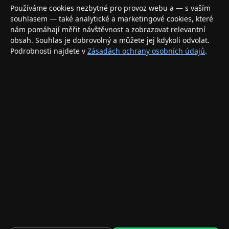
Váš specializovaný obchod s Apple produkty, příslušenstvím a
Používáme cookies nezbytné pro provoz webu a — s vaším
elektronikou. Nakupujte bezpečně a s jistotou.
souhlasem — také analytické a marketingové cookies, které
nám pomáhají měřit návštěvnost a zobrazovat relevantní
INFORMACE
obsah. Souhlas je dobrovolný a můžete jej kdykoli odvolat.
Podrobnosti najdete v
Zásadách ochrany osobních údajů
.
Doprava a doručení
Způsoby platby
Obchodní podmínky
Ochrana osobních údajů
Vrácení zboží a reklamace
KONTAKT
eshop@applegang.cz
Po–Pá: 9:00–18:00
Napište nám
© 2026 AppleGang.cz – Všechna práva vyhrazena