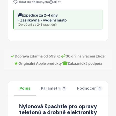
Přidat do oblíbených
Sdílet
🚚
Expedice za 2–4 dny
– Zásilkovna - výdejní místo
(Doručení za 2–3 prac. dní)
✓
↩
Doprava zdarma od 599 Kč
30 dní na vrácení zboží
★
☎
Originální Apple produkty
Zákaznická podpora
Popis
Parametry
Hodnocení
O
7
1
Nylonová špachtle pro opravy
telefonů a drobné elektroniky