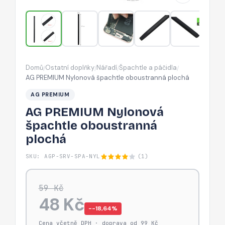
Domů
Ostatní doplňky
Nářadí
Špachtle a páčidla
/
/
/
/
AG PREMIUM Nylonová špachtle oboustranná plochá
AG PREMIUM
AG PREMIUM Nylonová
špachtle oboustranná
plochá
SKU: AGP-SRV-SPA-NYL
(1)
59 Kč
48 Kč
−-18,64%
Cena včetně DPH · doprava od 99 Kč