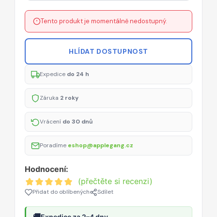
Tento produkt je momentálně nedostupný.
HLÍDAT DOSTUPNOST
Expedice
do 24 h
Záruka
2 roky
Vrácení
do 30 dnů
Poradíme
eshop@applegang.cz
Hodnocení:
(přečtěte si recenzi)
Přidat do oblíbených
Sdílet
🚚
Expedice za 2–4 dny