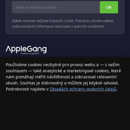
Odběr novinek můžete kdykoliv zrušit. Pokud to chcete udělat,
naše kontaktní informace naleznete v právním oznámení.
Váš specializovaný obchod s Apple produkty, příslušenstvím a
Používáme cookies nezbytné pro provoz webu a — s vaším
elektronikou. Nakupujte bezpečně a s jistotou.
souhlasem — také analytické a marketingové cookies, které
nám pomáhají měřit návštěvnost a zobrazovat relevantní
INFORMACE
obsah. Souhlas je dobrovolný a můžete jej kdykoli odvolat.
Podrobnosti najdete v
Zásadách ochrany osobních údajů
.
Doprava a doručení
Způsoby platby
Obchodní podmínky
Ochrana osobních údajů
Vrácení zboží a reklamace