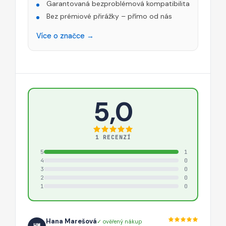
Garantovaná bezproblémová kompatibilita
Bez prémiové přirážky – přímo od nás
Více o značce →
5,0
1 RECENZÍ
5
1
4
0
3
0
2
0
1
0
Hana Marešová
✓ ověřený nákup