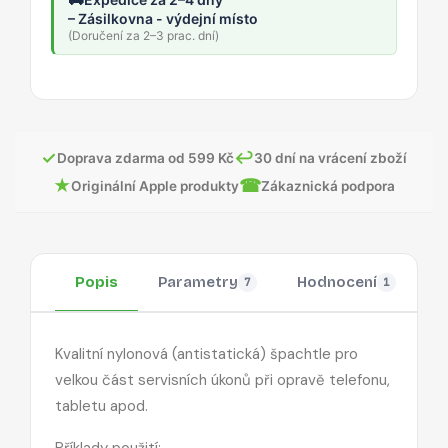
– Zásilkovna - výdejní místo
(Doručení za 2–3 prac. dní)
✓
↩
Doprava zdarma od 599 Kč
30 dní na vrácení zboží
★
☎
Originální Apple produkty
Zákaznická podpora
Popis
Parametry
Hodnocení
O
7
1
Kvalitní nylonová (antistatická) špachtle pro
velkou část servisních úkonů při opravě telefonu,
tabletu apod.
Příklady použití: