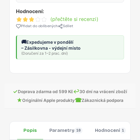
Hodnocení:
(přečtěte si recenzi)
Přidat do oblíbených
Sdílet
🚚
Expedujeme v pondělí
– Zásilkovna - výdejní místo
(Doručení za 1–2 prac. dní)
✓
↩
Doprava zdarma od 599 Kč
30 dní na vrácení zboží
★
☎
Originální Apple produkty
Zákaznická podpora
Popis
Parametry
Hodnocení
10
1