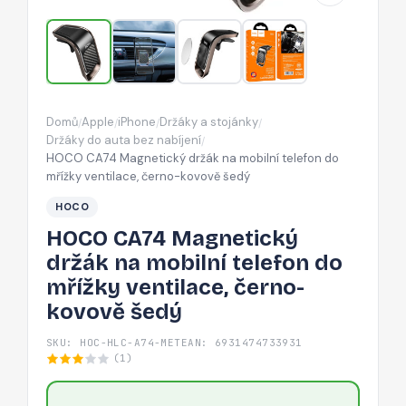
telefon
do
mřížky
ventilace,
černo-
Domů
Apple
iPhone
Držáky a stojánky
/
/
/
/
kovově
Držáky do auta bez nabíjení
/
šedý
HOCO CA74 Magnetický držák na mobilní telefon do
mřížky ventilace, černo-kovově šedý
HOCO
HOCO CA74 Magnetický
držák na mobilní telefon do
mřížky ventilace, černo-
kovově šedý
SKU: HOC-HLC-A74-MET
EAN: 6931474733931
(1)