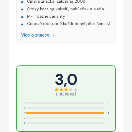
Čínská značka, založena 2008
Široký katalog kabelů, nabíječek a audia
MFi i běžné varianty
Cenově dostupné každodenní příslušenství
Více o značce →
3,0
1 RECENZÍ
5
0
4
0
3
1
2
0
1
0