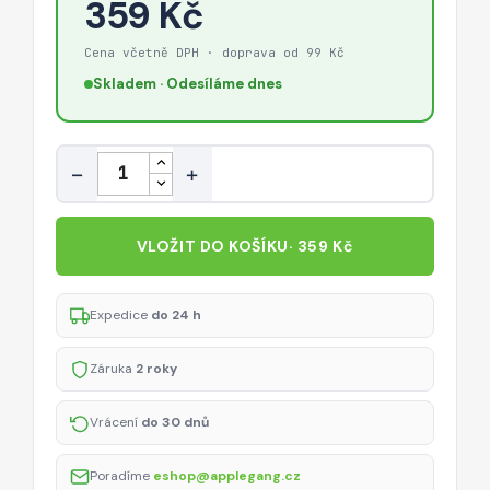
359 Kč
Cena včetně DPH · doprava od 99 Kč
Skladem · Odesíláme dnes
Množství
−
+
VLOŽIT DO KOŠÍKU
· 359 Kč
Expedice
do 24 h
Záruka
2 roky
Vrácení
do 30 dnů
Poradíme
eshop@applegang.cz