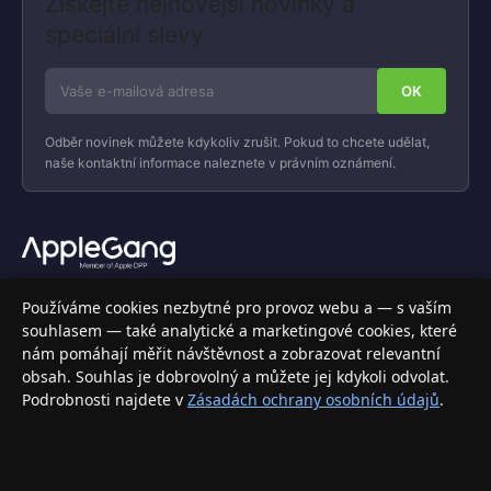
Získejte nejnovější novinky a
speciální slevy
Odběr novinek můžete kdykoliv zrušit. Pokud to chcete udělat,
naše kontaktní informace naleznete v právním oznámení.
Váš specializovaný obchod s Apple produkty, příslušenstvím a
Používáme cookies nezbytné pro provoz webu a — s vaším
elektronikou. Nakupujte bezpečně a s jistotou.
souhlasem — také analytické a marketingové cookies, které
nám pomáhají měřit návštěvnost a zobrazovat relevantní
INFORMACE
obsah. Souhlas je dobrovolný a můžete jej kdykoli odvolat.
Podrobnosti najdete v
Zásadách ochrany osobních údajů
.
Doprava a doručení
Způsoby platby
Obchodní podmínky