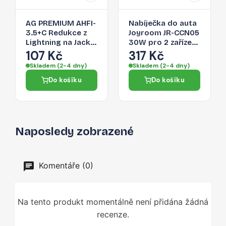
AG PREMIUM AHFI-
Nabíječka do auta
3.5+C Redukce z
Joyroom JR-CCN05
Lightning na Jack
30W pro 2 zařízení
3,5/Lightning,
- černá
107 Kč
317 Kč
stříbrná
Skladem (2-4 dny)
Skladem (2-4 dny)
Do košíku
Do košíku
Naposledy zobrazené
Komentáře (0)
Na tento produkt momentálně není přidána žádná
recenze.