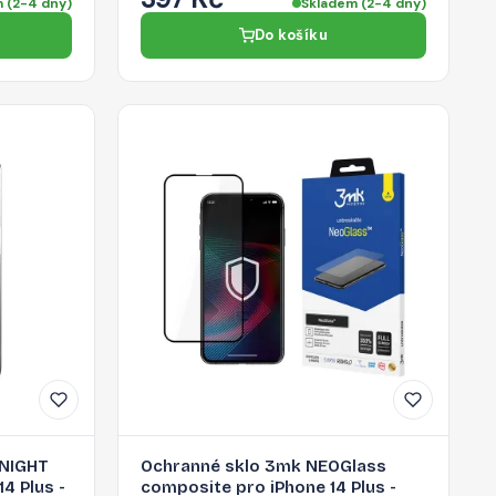
 (2-4 dny)
Skladem (2-4 dny)
Do košíku
KNIGHT
Ochranné sklo 3mk NEOGlass
4 Plus -
composite pro iPhone 14 Plus -