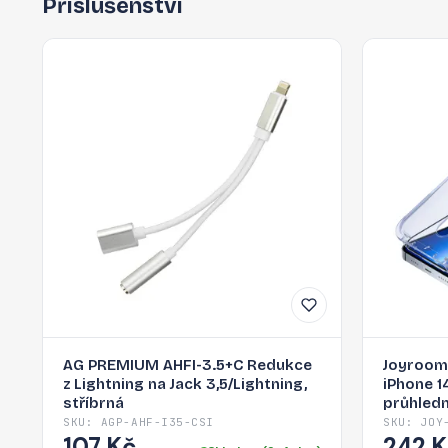
Příslušenství
AG PREMIUM AHFI-3.5+C Redukce
Joyroom 
z Lightning na Jack 3,5/Lightning,
iPhone 1
stříbrná
průhledn
SKU: AGP-AHF-I35-CSI
SKU: JOY
107 Kč
242 