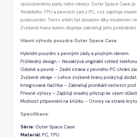
způsobenému pády nebo nárazy. Outer Space Case je od
flexibilního TPU a pevných zad z PC, což zajišťuje maxi
poškozením. Tento efekt byl dosažen díky moderním te
Zvýšené hrany kolem displeje zabraňují jeho poškrábání
Hlavní výhody pouzdra Outer Space Case:
Hybridní pouzdro s pevnými zády a pružným rámem.
Průhledný design – Nezakrývá originální vzhled telefonu
Odolné a pevné – Zadní strana z pevného PC chrání zád
Zvýšené okraje – Lehce zvýšené hrany poskytují dodate
Integrovaná tlačítka – Zabraňují pronikání nečistot pod 
Přesné výřezy – Zajišťují snadný přístup ke všem důle
Možnost připevnění na šňůrku – Otvory na straně krytu 
Specifikace:
Série:
Outer Space Case
Materiál:
PC, TPU