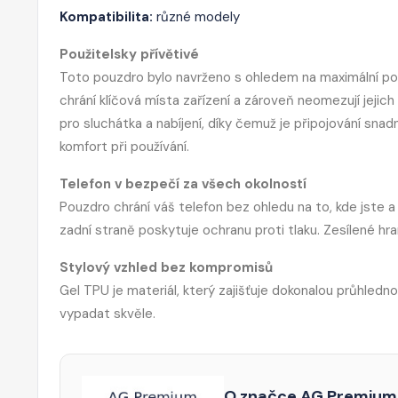
Kompatibilita:
různé modely
Použitelsky přívětivé
Toto pouzdro bylo navrženo s ohledem na maximální pohodl
chrání klíčová místa zařízení a zároveň neomezují jeji
pro sluchátka a nabíjení, díky čemuž je připojování sna
komfort při používání.
Telefon v bezpečí za všech okolností
Pouzdro chrání váš telefon bez ohledu na to, kde jste a 
zadní straně poskytuje ochranu proti tlaku. Zesílené hr
Stylový vzhled bez kompromisů
Gel TPU je materiál, který zajišťuje dokonalou průhledn
vypadat skvěle.
O značce AG Premium