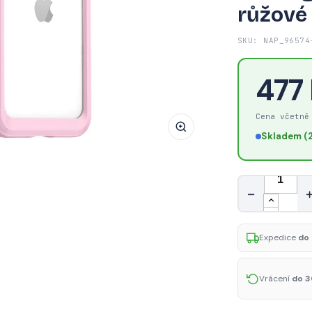
růžové
AG
PREMIUM
SKU: NAP_96574
Outer
Space
477
Case
Pevné
pouzdro
Cena včetně
pro
Skladem (2
iPhone
14
Množství
Plus
−
s
gelovým
rámečkem
Expedice
do 
růžové
Vrácení
do 3