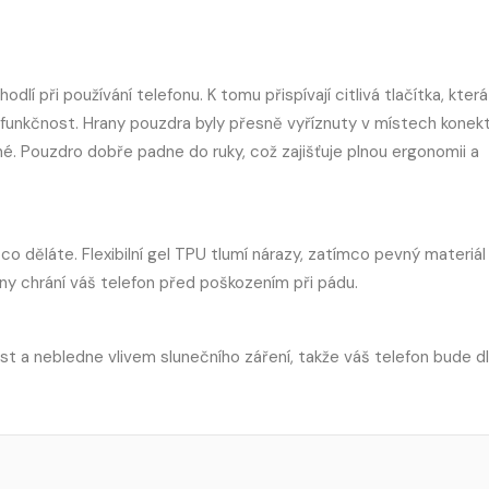
í při používání telefonu. K tomu přispívají citlivá tlačítka, která
ch funkčnost. Hrany pouzdra byly přesně vyříznuty v místech konek
dné. Pouzdro dobře padne do ruky, což zajišťuje plnou ergonomii a
co děláte. Flexibilní gel TPU tlumí nárazy, zatímco pevný materiá
any chrání váš telefon před poškozením při pádu.
ost a nebledne vlivem slunečního záření, takže váš telefon bude d