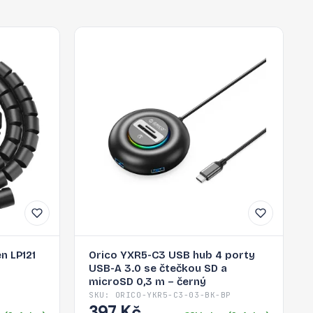
n LP121
Orico YXR5-C3 USB hub 4 porty
USB-A 3.0 se čtečkou SD a
microSD 0,3 m – černý
SKU: ORICO-YKR5-C3-03-BK-BP
397 Kč