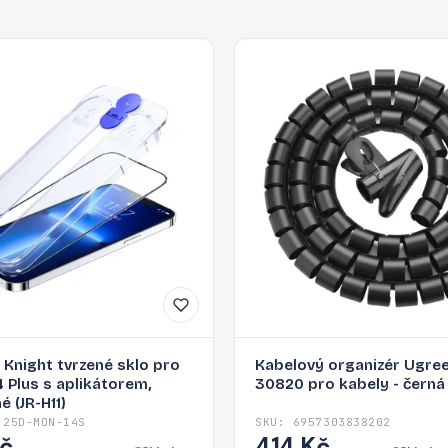
Knight tvrzené sklo pro
Kabelový organizér Ugree
4 Plus s aplikátorem,
30820 pro kabely - černá
é (JR-H11)
-25D-MON-14S
SKU: 6957303838202
Kč
414 Kč