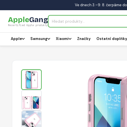
Ve dnech 3.–9. 8. čerpáme do
Apple
Gang
Recertified Apple produkty
Apple
Samsung
Xiaomi
Značky
Ostatní doplňk