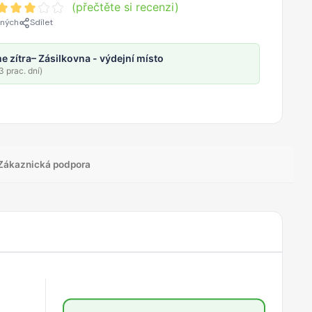
(přečtěte si recenzi)
ených
Sdílet
e zítra
– Zásilkovna - výdejní místo
 prac. dní)
Zákaznická podpora