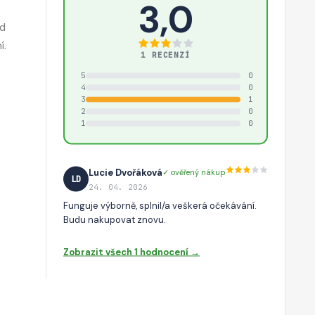
3,0
ed
í.
1 RECENZÍ
5
0
4
0
3
1
2
0
1
0
Lucie Dvořáková
✓ ověřený nákup
LD
24. 04. 2026
Funguje výborně, splnil/a veškerá očekávání.
Budu nakupovat znovu.
Zobrazit všech 1 hodnocení →