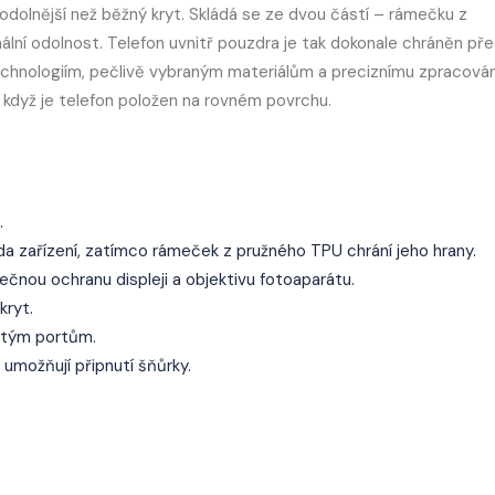
olnější než běžný kryt. Skládá se ze dvou částí – rámečku z
mální odolnost. Telefon uvnitř pouzdra je tak dokonale chráněn př
chnologiím, pečlivě vybraným materiálům a preciznímu zpracován
, když je telefon položen na rovném povrchu.
.
a zařízení, zatímco rámeček z pružného TPU chrání jeho hrany.
čnou ochranu displeji a objektivu fotoaparátu.
kryt.
žitým portům.
umožňují připnutí šňůrky.