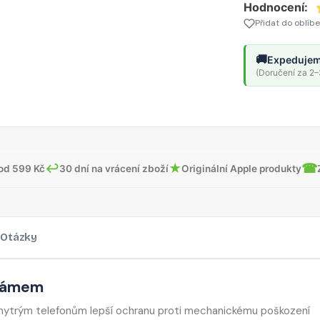
Hodnocení:
Přidat do oblíb
🚚
Expedujem
(Doručení za 2–3
↩
★
☎
od 599 Kč
30 dní na vrácení zboží
Originální Apple produkty
Otázky
 rámem
chytrým telefonům lepší ochranu proti mechanickému poškození