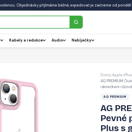
volenou. Objednávky přijímáme běžně, expedovat je začneme od pondělí 
y
Kabely a redukce
Audio
Nabíječky
Domů
Apple
iPho
/
/
AG PREMIUM Oute
rámečkem růžov
AG PREMIUM
AG PRE
Pevné 
Plus s