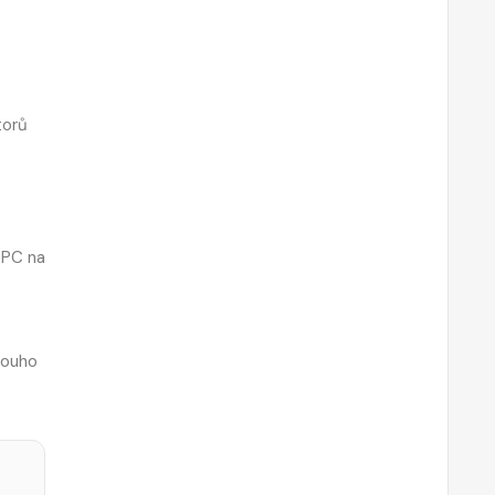
torů
l PC na
louho