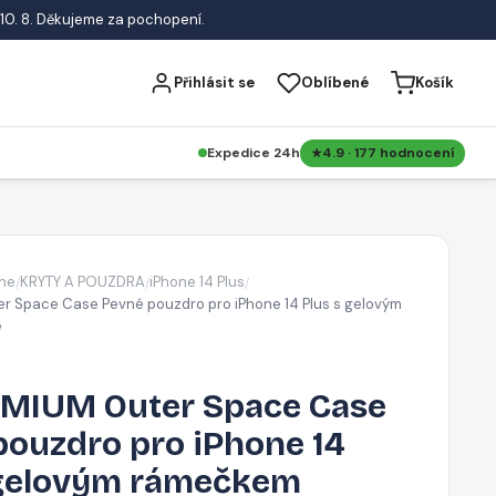
10. 8. Děkujeme za pochopení.
Přihlásit se
Oblíbené
Košík
Expedice 24h
4.9 · 177 hodnocení
ne
KRYTY A POUZDRA
iPhone 14 Plus
/
/
/
r Space Case Pevné pouzdro pro iPhone 14 Plus s gelovým
é
MIUM Outer Space Case
pouzdro pro iPhone 14
 gelovým rámečkem