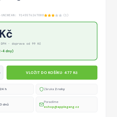
-UNIW
EAN: 9145576267080
(1)
 Kč
 DPH · doprava od 99 Kč
-4 dny)
+
VLOŽIT DO KOŠÍKU
· 477 Kč
24 h
Záruka
2 roky
Poradíme
0 dnů
eshop@applegang.cz