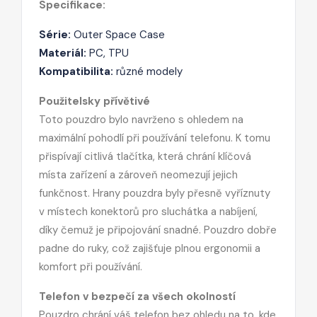
Specifikace:
Série:
Outer Space Case
Materiál:
PC, TPU
Kompatibilita:
různé modely
Použitelsky přívětivé
Toto pouzdro bylo navrženo s ohledem na
maximální pohodlí při používání telefonu. K tomu
přispívají citlivá tlačítka, která chrání klíčová
místa zařízení a zároveň neomezují jejich
funkčnost. Hrany pouzdra byly přesně vyříznuty
v místech konektorů pro sluchátka a nabíjení,
díky čemuž je připojování snadné. Pouzdro dobře
padne do ruky, což zajišťuje plnou ergonomii a
komfort při používání.
Telefon v bezpečí za všech okolností
Pouzdro chrání váš telefon bez ohledu na to, kde