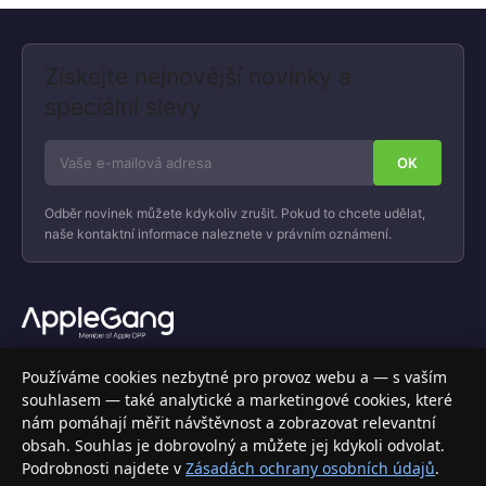
Získejte nejnovější novinky a
speciální slevy
Odběr novinek můžete kdykoliv zrušit. Pokud to chcete udělat,
naše kontaktní informace naleznete v právním oznámení.
Váš specializovaný obchod s Apple produkty, příslušenstvím a
Používáme cookies nezbytné pro provoz webu a — s vaším
elektronikou. Nakupujte bezpečně a s jistotou.
souhlasem — také analytické a marketingové cookies, které
nám pomáhají měřit návštěvnost a zobrazovat relevantní
INFORMACE
obsah. Souhlas je dobrovolný a můžete jej kdykoli odvolat.
Podrobnosti najdete v
Zásadách ochrany osobních údajů
.
Doprava a doručení