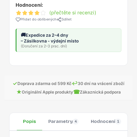
Hodnocení:
(přečtěte si recenzi)
Přidat do oblíbených
Sdílet
🚚
Expedice za 2–4 dny
– Zásilkovna - výdejní místo
(Doručení za 2–3 prac. dní)
✓
↩
Doprava zdarma od 599 Kč
30 dní na vrácení zboží
★
☎
Originální Apple produkty
Zákaznická podpora
Popis
Parametry
Hodnocení
O
4
1