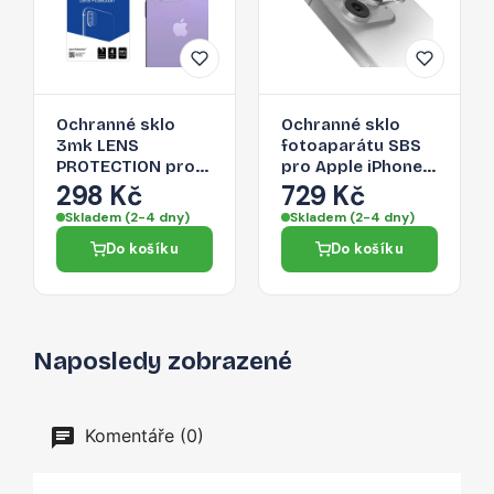
Ochranné sklo
Ochranné sklo
3mk LENS
fotoaparátu SBS
PROTECTION pro
pro Apple iPhone
iPhone 14 Pro Max
14 Pro Max
298 Kč
729 Kč
/ 14 Pro - pro zadní
Skladem (2-4 dny)
Skladem (2-4 dny)
kameru
Do košíku
Do košíku
Naposledy zobrazené
Komentáře (0)