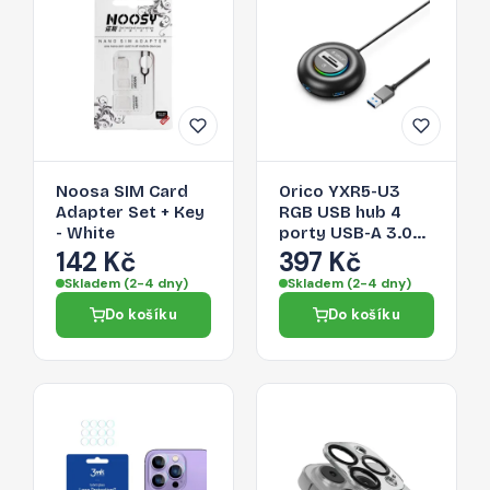
Noosa SIM Card
Orico YXR5-U3
Adapter Set + Key
RGB USB hub 4
- White
porty USB-A 3.0
se čtečkou SD a
142 Kč
397 Kč
microSD karet 0,3
Skladem (2-4 dny)
Skladem (2-4 dny)
m – černý
Do košíku
Do košíku