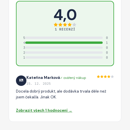
4,0
1 RECENZÍ
5
0
4
1
3
0
2
0
1
0
Kateřina Marková
✓ ověřený nákup
KM
15. 12. 2025
Docela dobrý produkt, ale dodávka trvala déle než
jsem čekal/a. Jinak OK.
Zobrazit všech 1 hodnocení →