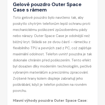
Gelové pouzdro Outer Space
Case s rámem
Toto gelové pouzdro bylo navrženo tak, aby
poskytlo chytrým telefonům lepší ochranu proti
mechanickému poškození způsobenému pády
nebo nárazy. Outer Space Case je odolnější než
běžný kryt. Skládá se ze dvou částí – rámečku z
flexibilního TPU a pevných zad z PC, což zajišťuje
maximální odolnost. Telefon uvnitř pouzdra je tak
dokonale chráněn před poškozením. Tento efekt
byl dosažen díky moderním technologiím, pečlivě
vybraným materiálům a preciznímu zpracování.
Zvýšené hrany kolem displeje zabraňují jeho
poškrábání, když je telefon položen na rovném
povrchu.
Hlavní výhody pouzdra Outer Space Case: