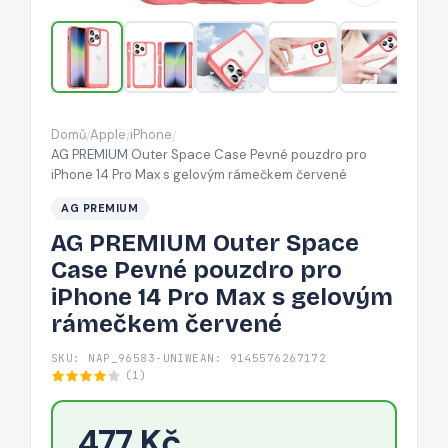
pouzdro
pro
iPhone
14
Pro
Domů
Apple
iPhone
/
/
/
Max
AG PREMIUM Outer Space Case Pevné pouzdro pro
s
iPhone 14 Pro Max s gelovým rámečkem červené
gelovým
AG PREMIUM
rámečkem
AG PREMIUM Outer Space
červené
Case Pevné pouzdro pro
iPhone 14 Pro Max s gelovým
rámečkem červené
SKU: NAP_96583-UNIW
EAN: 9145576267172
(1)
477 Kč