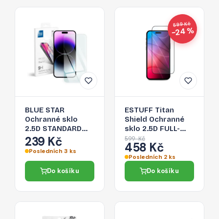
599 Kč
−24 %
BLUE STAR
ESTUFF Titan
Ochranné sklo
Shield Ochranné
2.5D STANDARD
sklo 2.5D FULL-
0.3mm pro iPhone
COVER 0.33mm
239 Kč
599 Kč
458 Kč
14 Pro Max, čiré
pro iPhone 14 Pro
Posledních 3 ks
Max, černý
Posledních 2 ks
rámeček
Do košíku
Do košíku