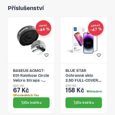
Příslušenství
299 Kč
119 Kč
−44 %
−47 %
BASEUS ACMGT-
BLUE STAR
E01 Rainbow Circle
Ochranné sklo
Velcro Straps -
2.5D FULL-COVER
páska na suchý zip
0.3mm pro iPhone
119 Kč
299 Kč
67 Kč
158 Kč
pro organizaci
14 Pro Max, černý
Skladem
kabelů, 1m, černá
rámeček
Posledních 1 ks
Do košíku
Do košíku