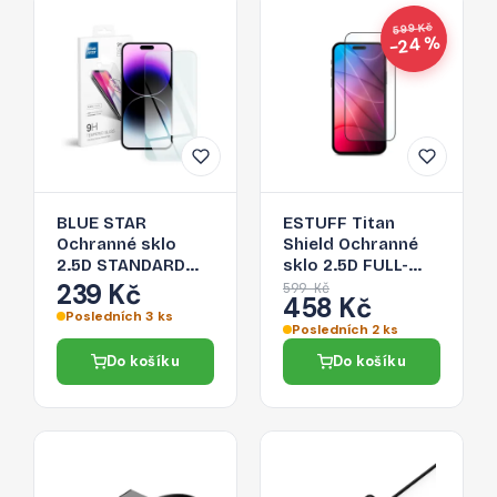
599 Kč
−24 %
BLUE STAR
ESTUFF Titan
Ochranné sklo
Shield Ochranné
2.5D STANDARD
sklo 2.5D FULL-
0.3mm pro iPhone
COVER 0.33mm
239 Kč
599 Kč
458 Kč
14 Pro Max, čiré
pro iPhone 14 Pro
Posledních 3 ks
Max, černý
Posledních 2 ks
rámeček
Do košíku
Do košíku