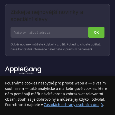
Získejte nejnovější novinky a
speciální slevy
Odběr novinek můžete kdykoliv zrušit. Pokud to chcete udělat,
naše kontaktní informace naleznete v právním oznámení.
Váš specializovaný obchod s Apple produkty, příslušenstvím a
Používáme cookies nezbytné pro provoz webu a — s vaším
elektronikou. Nakupujte bezpečně a s jistotou.
souhlasem — také analytické a marketingové cookies, které
nám pomáhají měřit návštěvnost a zobrazovat relevantní
INFORMACE
obsah. Souhlas je dobrovolný a můžete jej kdykoli odvolat.
Podrobnosti najdete v
Zásadách ochrany osobních údajů
.
Doprava a doručení
Způsoby platby