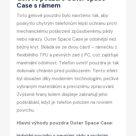
Case s rámem
Toto gelové pouzdro bylo navrženo tak, aby
poskytlo chytrým telefonům lepší ochranu proti
mechanickému poškození způsobenému pády
nebo nárazy. Outer Space Case je odolnější než
běžný kryt. Skládá se ze dvou částí – rámečku z
flexibilního TPU a pevných zad z PC, což zajišťuje
maximální odolnost. Telefon uvnitř pouzdra je tak
dokonale chráněn před poškozením. Tento efekt
byl dosažen díky moderním technologiím, pečlivě
vybraným materiálům a preciznímu zpracování.
Zvýšené hrany kolem displeje zabraňují jeho
poškrábání, když je telefon položen na rovném
povrchu.
Hlavní výhody pouzdra Outer Space Case:
Hybridní pouzdro s pevnými zády a pružným