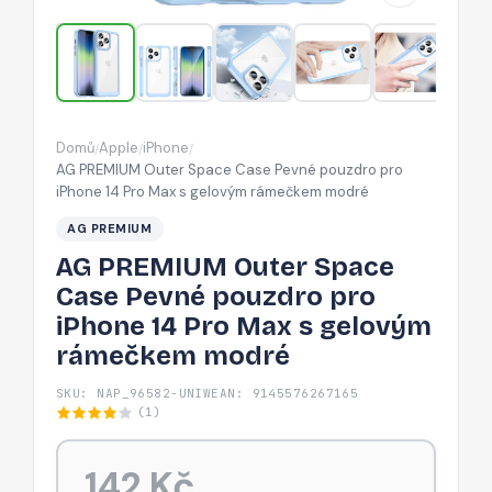
pouzdro
pro
iPhone
14
Pro
Domů
Apple
iPhone
/
/
/
Max
AG PREMIUM Outer Space Case Pevné pouzdro pro
s
iPhone 14 Pro Max s gelovým rámečkem modré
gelovým
AG PREMIUM
rámečkem
AG PREMIUM Outer Space
modré
Case Pevné pouzdro pro
iPhone 14 Pro Max s gelovým
rámečkem modré
SKU: NAP_96582-UNIW
EAN: 9145576267165
(1)
142 Kč