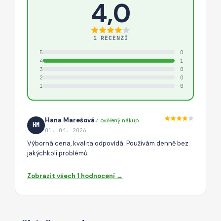
4,0
1 RECENZÍ
5
0
4
1
3
0
2
0
1
0
Hana Marešová
✓ ověřený nákup
HM
01. 04. 2026
Výborná cena, kvalita odpovídá. Používám denně bez
jakýchkoli problémů.
Zobrazit všech 1 hodnocení →