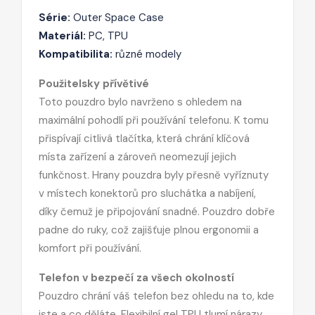
Série:
Outer Space Case
Materiál:
PC, TPU
Kompatibilita:
různé modely
Použitelsky přívětivé
Toto pouzdro bylo navrženo s ohledem na
maximální pohodlí při používání telefonu. K tomu
přispívají citlivá tlačítka, která chrání klíčová
místa zařízení a zároveň neomezují jejich
funkčnost. Hrany pouzdra byly přesně vyříznuty
v místech konektorů pro sluchátka a nabíjení,
díky čemuž je připojování snadné. Pouzdro dobře
padne do ruky, což zajišťuje plnou ergonomii a
komfort při používání.
Telefon v bezpečí za všech okolností
Pouzdro chrání váš telefon bez ohledu na to, kde
jste a co děláte. Flexibilní gel TPU tlumí nárazy,