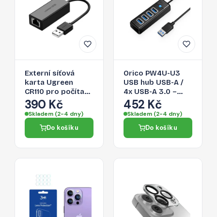
Externí síťová
Orico PW4U-U3
karta Ugreen
USB hub USB-A /
CR110 pro počítač
4x USB-A 3.0 –
a chytrý telefon -
černá
390 Kč
452 Kč
černá
Skladem (2-4 dny)
Skladem (2-4 dny)
Do košíku
Do košíku