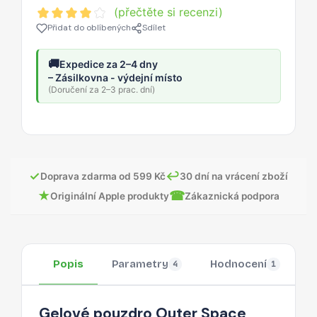
(přečtěte si recenzi)
Přidat do oblíbených
Sdílet
🚚
Expedice za 2–4 dny
– Zásilkovna - výdejní místo
(Doručení za 2–3 prac. dní)
✓
↩
Doprava zdarma od 599 Kč
30 dní na vrácení zboží
★
☎
Originální Apple produkty
Zákaznická podpora
Popis
Parametry
Hodnocení
O
4
1
Gelové pouzdro Outer Space