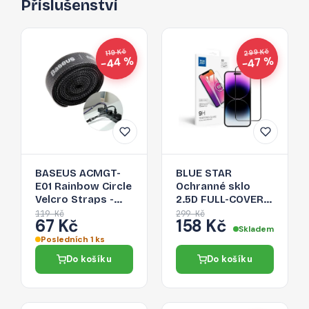
Příslušenství
299 Kč
119 Kč
−44 %
−47 %
BASEUS ACMGT-
BLUE STAR
E01 Rainbow Circle
Ochranné sklo
Velcro Straps -
2.5D FULL-COVER
páska na suchý zip
0.3mm pro iPhone
119 Kč
299 Kč
67 Kč
158 Kč
pro organizaci
14 Pro Max, černý
Skladem
kabelů, 1m, černá
rámeček
Posledních 1 ks
Do košíku
Do košíku