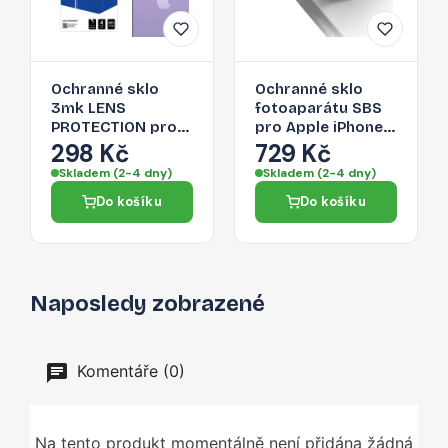
Ochranné sklo
Ochranné sklo
3mk LENS
fotoaparátu SBS
PROTECTION pro
pro Apple iPhone
iPhone 14 Pro Max
14 Pro Max
298 Kč
729 Kč
/ 14 Pro - pro zadní
Skladem (2-4 dny)
Skladem (2-4 dny)
kameru
Do košíku
Do košíku
Naposledy zobrazené
Komentáře (0)
Na tento produkt momentálně není přidána žádná