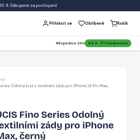
10. 8. Děkujeme za pochopení.
Přihlásit se
Oblíbené
Košík
Expedice 24h
4.9 · 177 hodnocení
ne
/
ries Odolný kryt s textilními zády pro iPhone 14 Pro Max,
CIS Fino Series Odolný
textilními zády pro iPhone
Max, černý