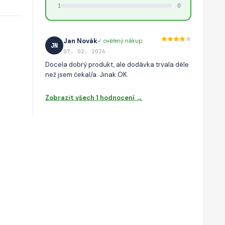
1
0
Jan Novák
✓ ověřený nákup
JN
07. 02. 2026
Docela dobrý produkt, ale dodávka trvala déle
než jsem čekal/a. Jinak OK.
Zobrazit všech 1 hodnocení →