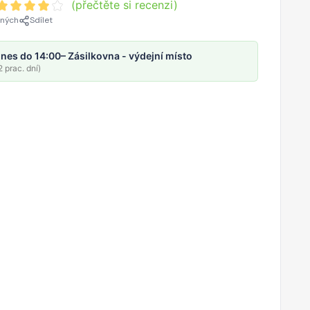
(přečtěte si recenzi)
ených
Sdílet
nes do 14:00
– Zásilkovna - výdejní místo
 prac. dní)