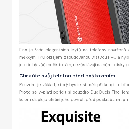
Fino je řada elegantních krytů na telefony navržená
měkkým TPU okrajem, zabudovanou vrstvou PVC a nylonov
je odolný vůči nečistotám, nezůstávají na něm otisky pr
Chraňte svůj telefon před poškozením
Pouzdro je základ, který byste si měli při koupi telefo
Proto se vyplatí pořídit si pouzdro Dux Ducis Fino, je
kolem displeje chrání jeho povrch před poškrábáním při 