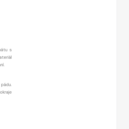
nátu s
teriál
ní.
 pádu.
okraje