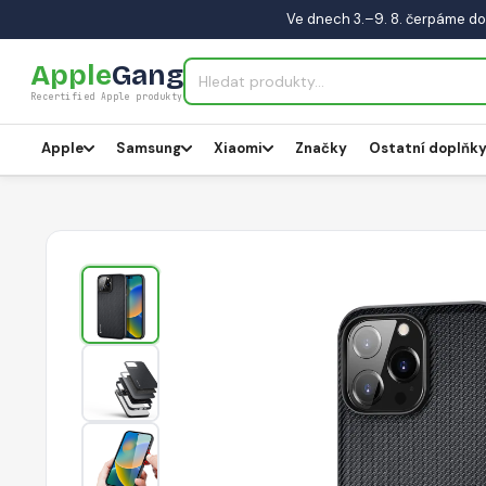
Ve dnech 3.–9. 8. čerpáme do
Apple
Gang
Recertified Apple produkty
Apple
Samsung
Xiaomi
Značky
Ostatní doplňk