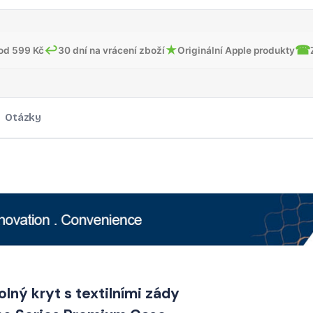
↩
★
☎
od 599 Kč
30 dní na vrácení zboží
Originální Apple produkty
Otázky
lný kryt s textilními zády