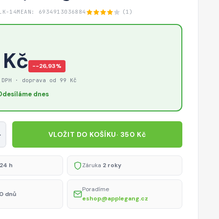
LK-14M
EAN: 6934913036884
(1)
 Kč
−-26,93%
 DPH · doprava od 99 Kč
Odesíláme dnes
+
VLOŽIT DO KOŠÍKU
· 350 Kč
24 h
Záruka
2 roky
Poradíme
0 dnů
eshop@applegang.cz