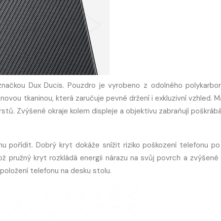
 značkou Dux Ducis. Pouzdro je vyrobeno z odolného polykarbo
ou tkaninou, která zaručuje pevné držení i exkluzivní vzhled. Ma
stů. Zvýšené okraje kolem displeje a objektivu zabraňují poškrábá
nu pořídit. Dobrý kryt dokáže snížit riziko poškození telefonu po
hož pružný kryt rozkládá energii nárazu na svůj povrch a zvýšené 
položení telefonu na desku stolu.