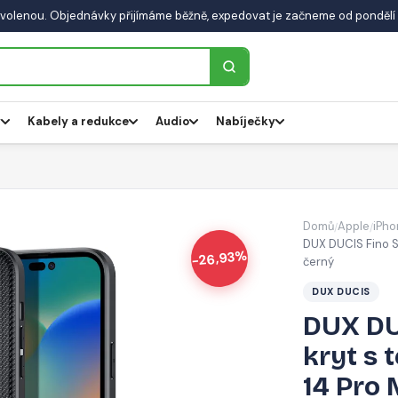
volenou. Objednávky přijímáme běžně, expedovat je začneme od pondělí 
y
Kabely a redukce
Audio
Nabíječky
Domů
Apple
iPho
/
/
DUX DUCIS Fino Se
-26,93%
černý
DUX DUCIS
DUX DU
kryt s 
14 Pro 