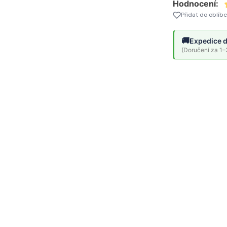
Hodnocení:
Přidat do oblíb
🚚
Expedice d
(Doručení za 1–2