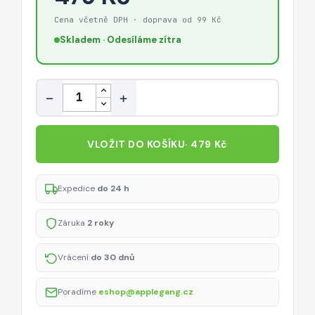
Cena včetně DPH · doprava od 99 Kč
Skladem · Odesíláme zítra
Množství
−
+
VLOŽIT DO KOŠÍKU
· 479 Kč
Expedice
do 24 h
Záruka
2 roky
Vrácení
do 30 dnů
Poradíme
eshop@applegang.cz