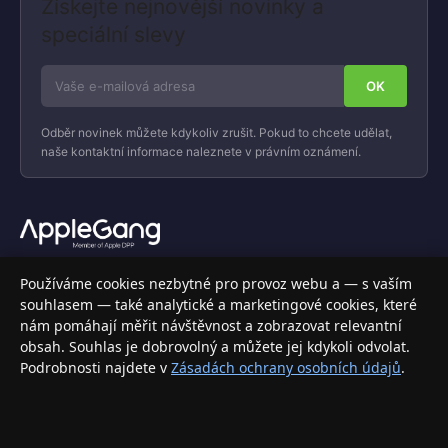
Získejte nejnovější novinky a
speciální slevy
Odběr novinek můžete kdykoliv zrušit. Pokud to chcete udělat,
naše kontaktní informace naleznete v právním oznámení.
Váš specializovaný obchod s Apple produkty, příslušenstvím a
Používáme cookies nezbytné pro provoz webu a — s vaším
elektronikou. Nakupujte bezpečně a s jistotou.
souhlasem — také analytické a marketingové cookies, které
nám pomáhají měřit návštěvnost a zobrazovat relevantní
INFORMACE
obsah. Souhlas je dobrovolný a můžete jej kdykoli odvolat.
Podrobnosti najdete v
Zásadách ochrany osobních údajů
.
Doprava a doručení
Způsoby platby
Obchodní podmínky