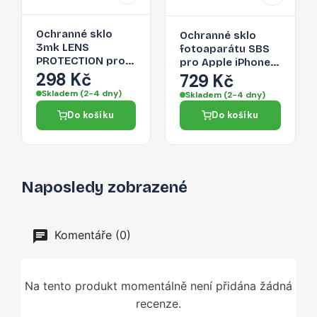
Ochranné sklo
Ochranné sklo
3mk LENS
fotoaparátu SBS
PROTECTION pro
pro Apple iPhone
iPhone 14 Pro Max
298 Kč
14 Pro Max
729 Kč
/ 14 Pro - pro zadní
Skladem (2-4 dny)
Skladem (2-4 dny)
kameru
Do košíku
Do košíku
Naposledy zobrazené
Komentáře (0)
Na tento produkt momentálně není přidána žádná
recenze.