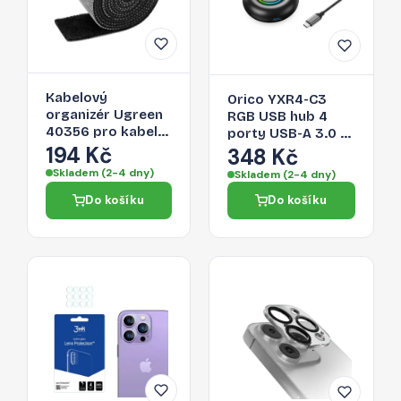
Kabelový
Orico YXR4-C3
organizér Ugreen
RGB USB hub 4
40356 pro kabely
porty USB-A 3.0 s
- černá
194 Kč
audio/mikrofonním
348 Kč
portem 0,3 m –
Skladem (2-4 dny)
Skladem (2-4 dny)
černý
Do košíku
Do košíku