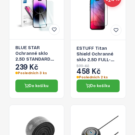
BLUE STAR
ESTUFF Titan
Ochranné sklo
Shield Ochranné
2.5D STANDARD
sklo 2.5D FULL-
0.3mm pro iPhone
239 Kč
COVER 0.33mm
599 Kč
458 Kč
14 Pro Max, čiré
pro iPhone 14 Pro
Posledních 3 ks
Max, černý
Posledních 2 ks
rámeček
Do košíku
Do košíku