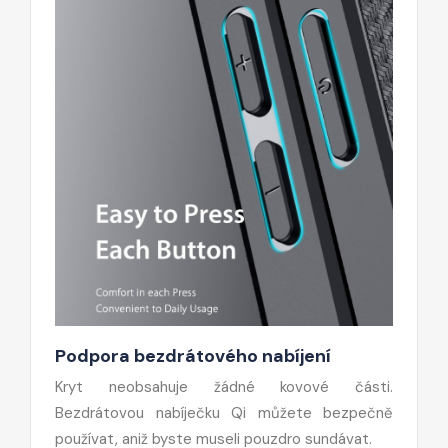
Podpora bezdrátového nabíjení
Kryt neobsahuje žádné kovové části.
Bezdrátovou nabíječku Qi můžete bezpečně
používat, aniž byste museli pouzdro sundávat.