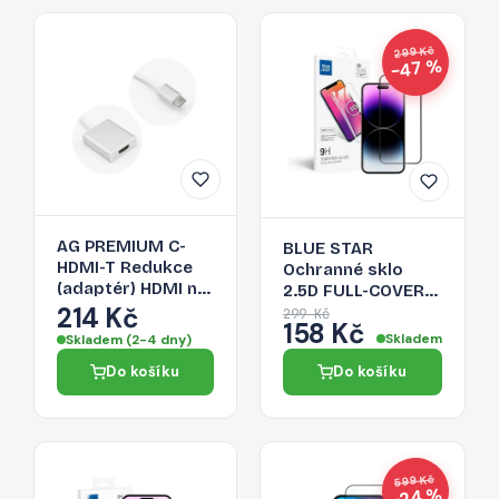
299 Kč
−47 %
AG PREMIUM C-
BLUE STAR
HDMI-T Redukce
Ochranné sklo
(adaptér) HDMI na
2.5D FULL-COVER
USB-C 3.1, délka
214 Kč
0.3mm pro iPhone
299 Kč
158 Kč
17cm, bílo-stříbrná
14 Pro Max, černý
Skladem
Skladem (2-4 dny)
rámeček
Do košíku
Do košíku
599 Kč
−24 %