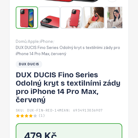
s
textilními
zády
pro
iPhone
Domů
Apple
iPhone
/
/
/
14
DUX DUCIS Fino Series Odolný kryt s textilními zády pro
Pro
iPhone 14 Pro Max, červený
Max,
DUX DUCIS
červený
DUX DUCIS Fino Series
Odolný kryt s textilními zády
pro iPhone 14 Pro Max,
červený
SKU: DUX-FIN-RED-14M
EAN: 6934913036907
(1)
479 Kč