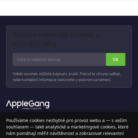
Získejte nejnovější novinky a
speciální slevy
Odběr novinek můžete kdykoliv zrušit. Pokud to chcete udělat,
naše kontaktní informace naleznete v právním oznámení.
Váš specializovaný obchod s Apple produkty, příslušenstvím a
Používáme cookies nezbytné pro provoz webu a — s vaším
elektronikou. Nakupujte bezpečně a s jistotou.
souhlasem — také analytické a marketingové cookies, které
nám pomáhají měřit návštěvnost a zobrazovat relevantní