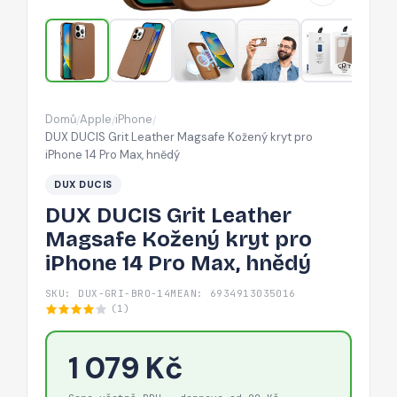
kryt
pro
iPhone
14
Pro
Domů
Apple
iPhone
/
/
/
Max,
DUX DUCIS Grit Leather Magsafe Kožený kryt pro
hnědý
iPhone 14 Pro Max, hnědý
DUX DUCIS
DUX DUCIS Grit Leather
Magsafe Kožený kryt pro
iPhone 14 Pro Max, hnědý
SKU: DUX-GRI-BRO-14M
EAN: 6934913035016
(1)
1 079 Kč