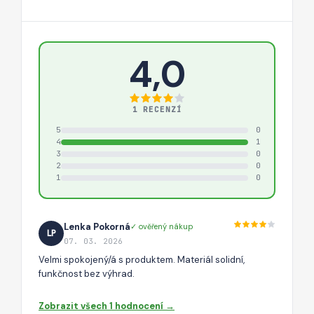
4,0
1 RECENZÍ
5
0
4
1
3
0
2
0
1
0
Lenka Pokorná
✓ ověřený nákup
LP
07. 03. 2026
Velmi spokojený/á s produktem. Materiál solidní,
funkčnost bez výhrad.
Zobrazit všech 1 hodnocení →