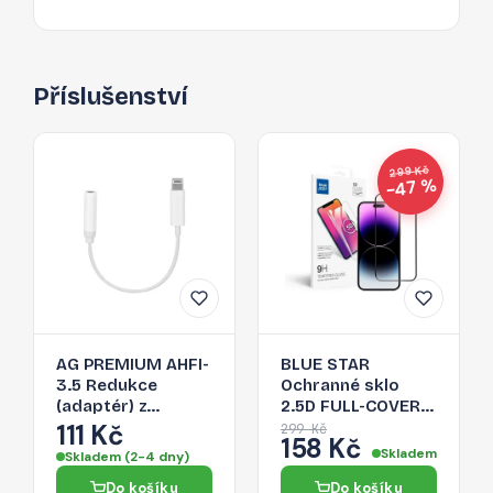
Příslušenství
299 Kč
−47 %
AG PREMIUM AHFI-
BLUE STAR
3.5 Redukce
Ochranné sklo
(adaptér) z
2.5D FULL-COVER
Lightning na 3,5
0.3mm pro iPhone
111 Kč
299 Kč
158 Kč
Jack, bílá
14 Pro Max, černý
Skladem
Skladem (2-4 dny)
rámeček
Do košíku
Do košíku