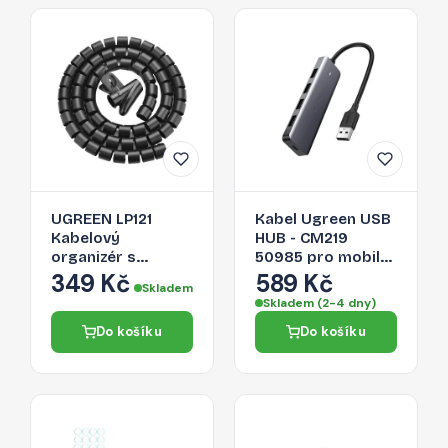
UGREEN LP121
Kabel Ugreen USB
Kabelový
HUB - CM219
organizér s
50985 pro mobilní
aplikačním
zařízení - šedá
349 Kč
589 Kč
Skladem
vodítkem, průměr
Skladem (2-4 dny)
25mm, délka 1,5m,
Do košíku
Do košíku
černý