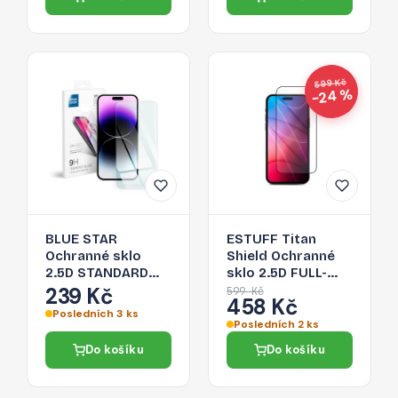
599 Kč
−24 %
BLUE STAR
ESTUFF Titan
Ochranné sklo
Shield Ochranné
2.5D STANDARD
sklo 2.5D FULL-
0.3mm pro iPhone
COVER 0.33mm
239 Kč
599 Kč
458 Kč
14 Pro Max, čiré
pro iPhone 14 Pro
Posledních 3 ks
Max, černý
Posledních 2 ks
rámeček
Do košíku
Do košíku