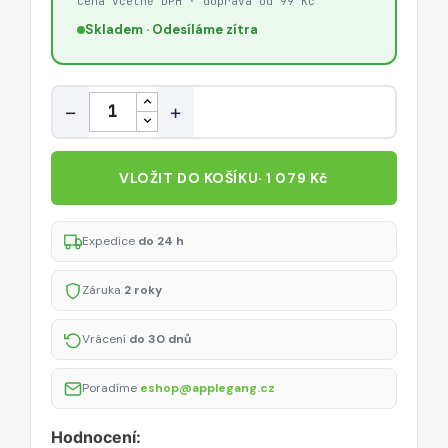
Cena včetně DPH · doprava od 99 Kč
Skladem · Odesíláme zítra
Množství
−
+
VLOŽIT DO KOŠÍKU
· 1 079 Kč
Expedice
do 24 h
Záruka
2 roky
Vrácení
do 30 dnů
Poradíme
eshop@applegang.cz
Hodnocení: