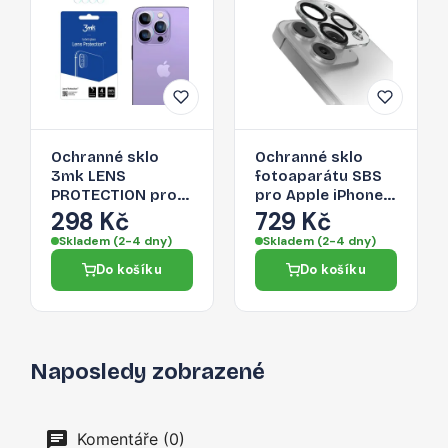
Ochranné sklo
Ochranné sklo
3mk LENS
fotoaparátu SBS
PROTECTION pro
pro Apple iPhone
iPhone 14 Pro Max
14 Pro Max
298 Kč
729 Kč
/ 14 Pro - pro zadní
Skladem (2-4 dny)
Skladem (2-4 dny)
kameru
Do košíku
Do košíku
Naposledy zobrazené
Komentáře (0)