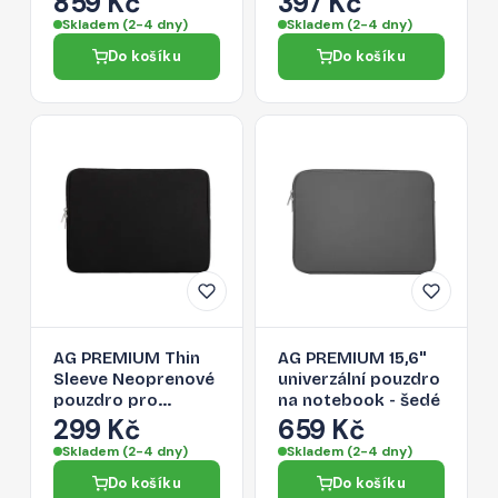
859 Kč
397 Kč
Skladem (2-4 dny)
Skladem (2-4 dny)
Do košíku
Do košíku
AG PREMIUM Thin
AG PREMIUM 15,6''
Sleeve Neoprenové
univerzální pouzdro
pouzdro pro
na notebook - šedé
MacBook Pro
299 Kč
659 Kč
14"/16", černé
Skladem (2-4 dny)
Skladem (2-4 dny)
Do košíku
Do košíku