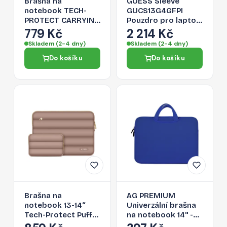
Brašna na
GUESS Sleeve
notebook TECH-
GUCS13G4GFPI
PROTECT CARRYING
Pouzdro pro laptop
BAG pro 13-14" -
13", růžové
779 Kč
2 214 Kč
černá
Skladem (2-4 dny)
Skladem (2-4 dny)
Do košíku
Do košíku
Brašna na
AG PREMIUM
notebook 13-14“
Univerzální brašna
Tech-Protect Puffy
na notebook 14'' -
- hnědá
tmavě modrá