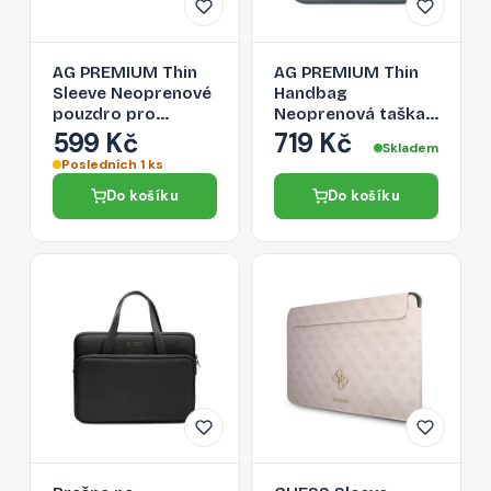
AG PREMIUM Thin
AG PREMIUM Thin
Sleeve Neoprenové
Handbag
pouzdro pro
Neoprenová taška
MacBook Pro
pro MacBook Pro
599 Kč
719 Kč
Skladem
14"/16", modré
14"/16", šedá
Posledních 1 ks
Do košíku
Do košíku