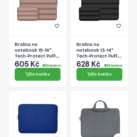
Brašna na
Brašna na
notebook 15-16“
notebook 13-14“
Tech-Protect Puffy
Tech-Protect Puffy
- hnědá
- černá
605 Kč
628 Kč
Skladem
Skladem
Do košíku
Do košíku