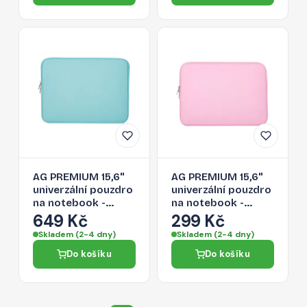
AG PREMIUM 15,6''
AG PREMIUM 15,6''
univerzální pouzdro
univerzální pouzdro
na notebook -
na notebook -
světle modré
růžové
649 Kč
299 Kč
Skladem (2-4 dny)
Skladem (2-4 dny)
Do košíku
Do košíku