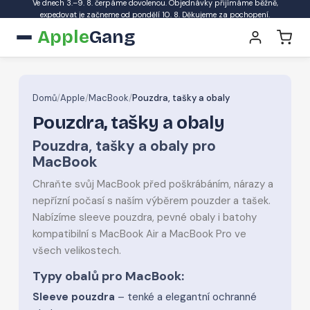
Ve dnech 3.–9. 8. čerpáme dovolenou. Objednávky přijímáme běžně,
expedovat je začneme od pondělí 10. 8. Děkujeme za pochopení.
Apple
Gang
Domů
/
Apple
/
MacBook
/
Pouzdra, tašky a obaly
Pouzdra, tašky a obaly
Pouzdra, tašky a obaly pro
MacBook
Chraňte svůj MacBook před poškrábáním, nárazy a
nepřízní počasí s naším výběrem pouzder a tašek.
Nabízíme sleeve pouzdra, pevné obaly i batohy
kompatibilní s MacBook Air a MacBook Pro ve
všech velikostech.
Typy obalů pro MacBook:
Sleeve pouzdra
– tenké a elegantní ochranné