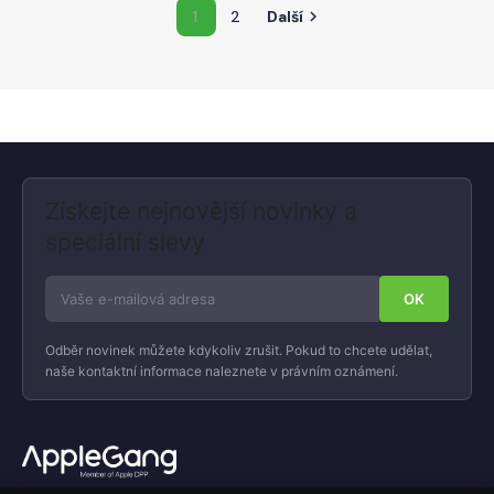
1
2
Další

Získejte nejnovější novinky a
speciální slevy
Odběr novinek můžete kdykoliv zrušit. Pokud to chcete udělat,
naše kontaktní informace naleznete v právním oznámení.