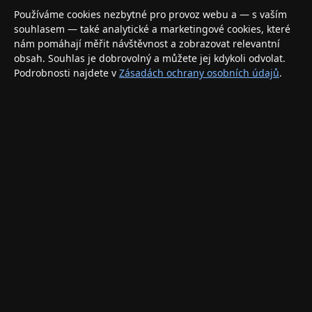
Váš specializovaný obchod s Apple produkty, příslušenstvím a
Používáme cookies nezbytné pro provoz webu a — s vaším
elektronikou. Nakupujte bezpečně a s jistotou.
souhlasem — také analytické a marketingové cookies, které
nám pomáhají měřit návštěvnost a zobrazovat relevantní
INFORMACE
obsah. Souhlas je dobrovolný a můžete jej kdykoli odvolat.
Podrobnosti najdete v
Zásadách ochrany osobních údajů
.
Doprava a doručení
Způsoby platby
Obchodní podmínky
Ochrana osobních údajů
Vrácení zboží a reklamace
KONTAKT
eshop@applegang.cz
Po–Pá: 9:00–18:00
Napište nám